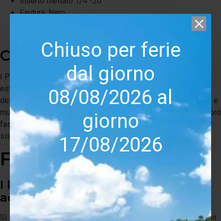
Inserto filettato 1/4"-20
Finitura: Nero
Dimensioni (A x L x P): 26,8 x 16,5 x 18,2 cm
Peso: 4,08 kg cadauno
Chiuso per ferie
Conclusioni
dal giorno
I Polk Audio Monitor XT15 rappresentano una soluzione
estremamente equilibrata per chi desidera entrare nel mondo
08/08/2026 al
dell'alta fedeltà senza investimenti elevati. Compatti, versatili e
musicalmente convincenti, offrono prestazioni superiori alla loro
giorno
fascia di prezzo e costituiscono una scelta eccellente sia per
sistemi stereo sia per configurazioni Home Cinema moderne.
17/08/2026
FAQ SEO
I Polk Audio Monitor XT15 sono
adatti per ascoltare musica Hi-Fi?
Sì. Grazie al tweeter in Terylene e al woofer da 13,3 cm offrono