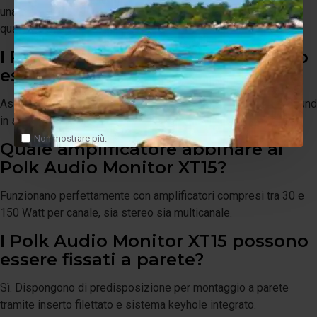
una riproduzione equilibrata, dettagliata e piacevole con
qualsiasi genere musicale.
I Polk Audio Monitor XT15 possono
essere utilizzati in Home Cinema?
Assolutamente sì. Sono ottimi come diffusori frontali o surround
in sistemi Home Cinema multicanale.
Non mostrare più.
Quale amplificatore abbinare ai
Polk Audio Monitor XT15?
Funzionano perfettamente con amplificatori compresi tra 30 e
150 Watt per canale, sia stereo sia multicanale.
I Polk Audio Monitor XT15 possono
essere fissati a parete?
Sì. Dispongono di predisposizione per montaggio a parete
tramite inserto filettato e sistema keyhole integrato.