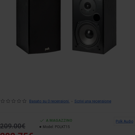
Basato su 0 recensioni.
-
Scrivi una recensione
A MAGAZZINO
Polk Audio
209.00€
Model:
POLKT15