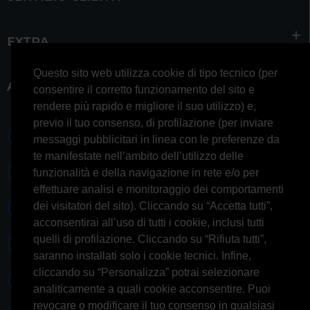
EXTRA
Questo sito web utilizza cookie di tipo tecnico (per
ACCOUNT
consentire il corretto funzionamento del sito e
rendere più rapido e migliore il suo utilizzo) e,
previo il tuo consenso, di profilazione (per inviare
0697245677 0697245678
messaggi pubblicitari in linea con le preferenze da
te manifestate nell’ambito dell’utilizzo delle
Whatsapp 3314433674
funzionalità e della navigazione in rete e/o per
effettuare analisi e monitoraggio dei comportamenti
dei visitatori del sito). Cliccando su “Accetta tutti”,
Informazioni generiche
acconsentirai all’uso di tutti i cookie, inclusi tutti
quelli di profilazione. Cliccando su “Rifiuta tutti”,
Informazioni commerciali
saranno installati solo i cookie tecnici. Infine,
cliccando su “Personalizza” potrai selezionare
Informazioni tecniche
analiticamente a quali cookie acconsentire. Puoi
revocare o modificare il tuo consenso in qualsiasi