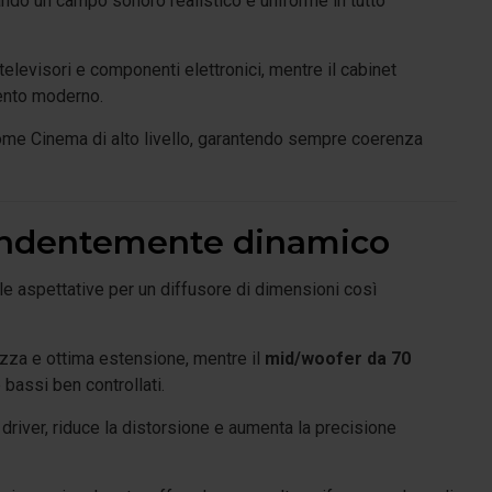
eando un campo sonoro realistico e uniforme in tutto
elevisori e componenti elettronici, mentre il cabinet
ento moderno.
Home Cinema di alto livello, garantendo sempre coerenza
rendentemente dinamico
e aspettative per un diffusore di dimensioni così
ezza e ottima estensione, mentre il
mid/woofer da 70
bassi ben controllati.
 driver, riduce la distorsione e aumenta la precisione