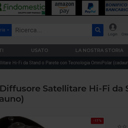
ria
Login
Cre
TI
USATO
LA NOSTRA STORIA
litare Hi-Fi da Stand o Parete con Tecnologia OmniPolar (cadau
iffusore Satellitare Hi-Fi da
dauno)
-17 %