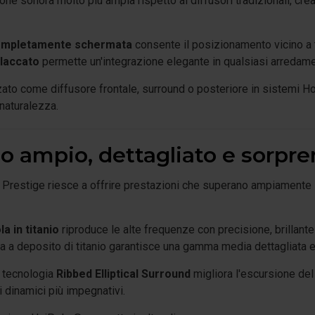
one sonora molto più ampia rispetto ai diffusori tradizionali, cr
mpletamente schermata
consente il posizionamento vicino a t
laccato
permette un'integrazione elegante in qualsiasi arredam
zato come diffusore frontale, surround o posteriore in sistemi 
naturalezza.
o ampio, dettagliato e sorp
 Prestige riesce a offrire prestazioni che superano ampiamente l
a in titanio
riproduce le alte frequenze con precisione, brillant
a deposito di titanio garantisce una gamma media dettagliata e 
 tecnologia
Ribbed Elliptical Surround
migliora l'escursione del
 dinamici più impegnativi.