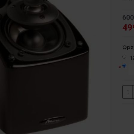
600
49
Opzi
1