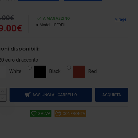
.00€
A MAGAZZINO
Mirage
9.00€
Model:
1RFDFH
oni disponibili:
20 euro di acconto
White
Black
Red
AGGIUNGI AL CARRELLO
ACQUISTA
SALVA
CONFRONTA