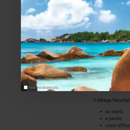
Il NanoSat Presti
1 tweeter a
1 mid/woof
Il woofer impiega:
membrana a d
tecnologia
R
risposta din
Questa soluzione 
Installa
Non mostrare più.
Il Mirage NanoSat
su stand;
a parete;
come diffuso