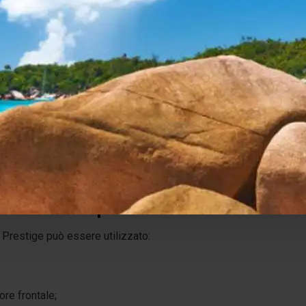
ge utilizza una configurazione acustica composta da:
 cupola in titanio
er da 70 mm
eposito di titanio;
ibbed Elliptical Surround
, progettata per migliorare la linearit
amica e ridurre la distorsione.
garantisce una riproduzione più precisa delle frequenze medie 
zione semplice e versatile
 Prestige può essere utilizzato:
re frontale;