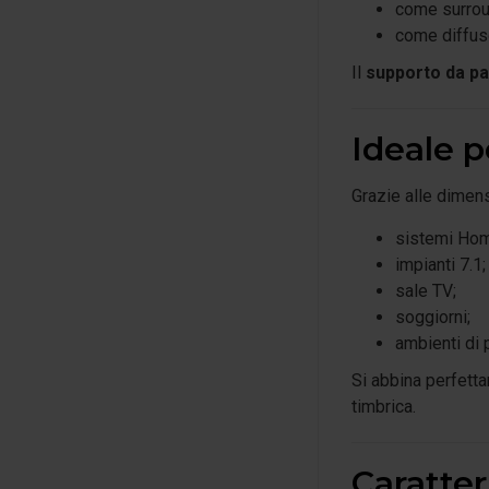
come surrou
come diffus
Il
supporto da p
Ideale 
Grazie alle dimens
sistemi Hom
impianti 7.1;
sale TV;
soggiorni;
ambienti di 
Si abbina perfett
timbrica.
Caratter