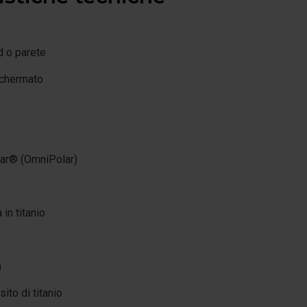
d o parete
chermato
lar® (OmniPolar)
in titanio
m
to di titanio