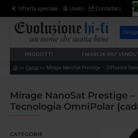
Offerta speciale
Usato
Contattaci
Catego
PRODOTTI
I MARCHI PIU' VENDU
Cerca
Mirage NanoSat Prestige – Diffusore Satel
Mirage NanoSat Prestige – D
Tecnologia OmniPolar (ca
CATEGORIE