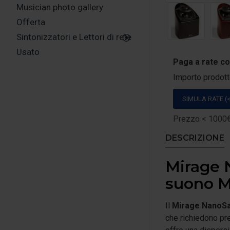
Musician photo gallery
Offerta
Sintonizzatori e Lettori di rete
Usato
Paga a rate c
Importo prodot
SIMULA RATE (<
Prezzo < 1000€:
DESCRIZIONE
Mirage N
suono M
Il
Mirage NanoSa
che richiedono pr