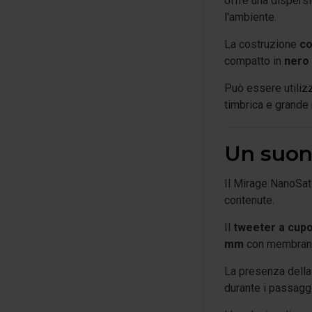
offre una dispersi
l'ambiente.
La costruzione
co
compatto in
nero 
Può essere utiliz
timbrica e grande 
Un suon
Il Mirage NanoSat
contenute.
Il
tweeter a cupol
mm
con membrana 
La presenza della
durante i passaggi