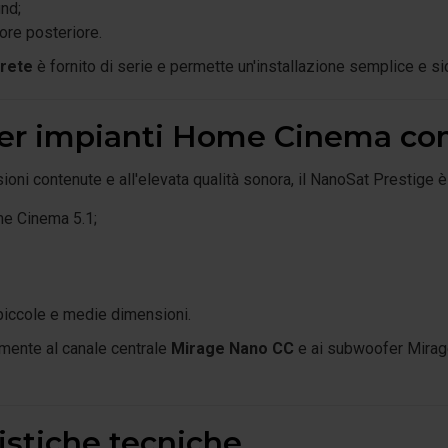
nd;
ore posteriore.
arete
è fornito di serie e permette un'installazione semplice e si
per impianti Home Cinema co
ioni contenute e all'elevata qualità sonora, il NanoSat Prestige è
e Cinema 5.1;
piccole e medie dimensioni.
amente al canale centrale
Mirage Nano CC
e ai subwoofer Mirage
istiche tecniche