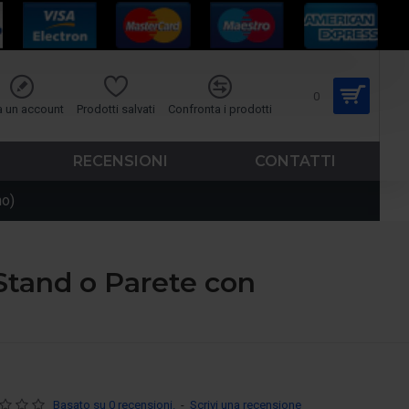
0
a un account
Prodotti salvati
Confronta i prodotti
RECENSIONI
CONTATTI
no)
 Stand o Parete con
Basato su 0 recensioni.
-
Scrivi una recensione