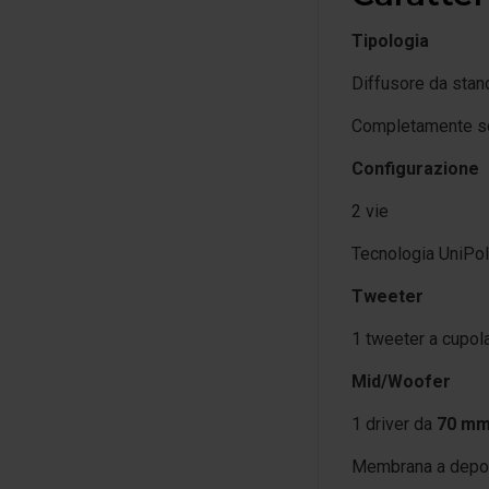
Tipologia
Diffusore da stan
Completamente s
Configurazione
2 vie
Tecnologia UniPo
Tweeter
1 tweeter a cupola 
Mid/Woofer
1 driver da
70 m
Membrana a deposi