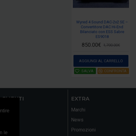
Wyred 4 Sound DAC-2v2 SE –
Convertitore DAC Hi-End
Bilanciato con ESS Sabre
ES9018
850.00€
1,700.00€
AGGIUNGI AL CARRELLO
SALVA
CONFRONTA
 CLIENTI
EXTRA
Marchi
ntire
News
ito
Promozioni
n le