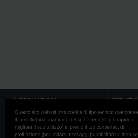
INFORMAZIONI
SERVIZIO
Recensioni
Contattaci
Questo sito web utilizza cookie di tipo tecnico (per conse
il corretto funzionamento del sito e rendere più rapido e
La nostra storia
Restituzioni
migliore il suo utilizzo) e, previo il tuo consenso, di
Trasparenza bancaria
Mappa del s
profilazione (per inviare messaggi pubblicitari in linea co