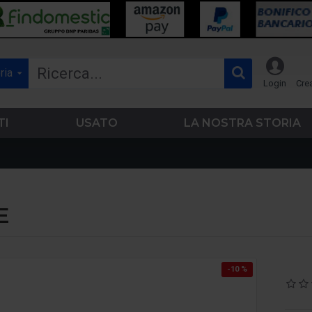
ria
Login
Cre
TI
USATO
LA NOSTRA STORIA
E
-10 %