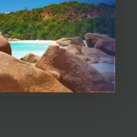
Streamer di rete Innuos ZEN
NEXT-GEN
9,500.00€
AGGIUNGI AL CARRELLO
SALVA
CONFRONTA