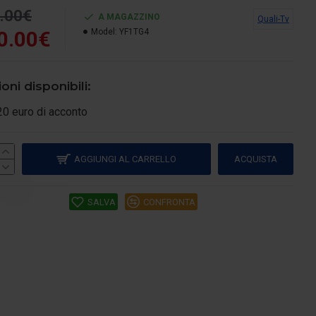
.00€
A MAGAZZINO
Quali-Tv
0.00€
Model:
YF1TG4
oni disponibili:
20 euro di acconto
AGGIUNGI AL CARRELLO
ACQUISTA
SALVA
CONFRONTA