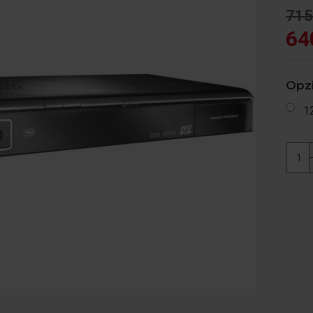
715
64
Opzi
1