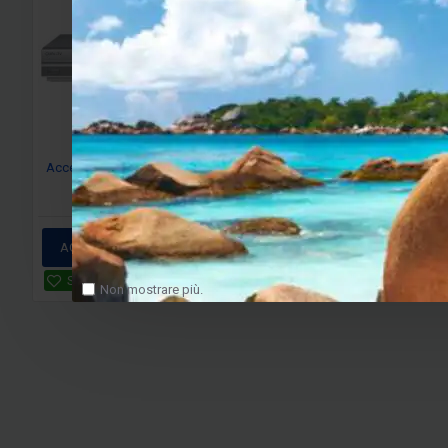
Accessori Quali-TV QS1080IRCI
530.00€
599.00€
AGGIUNGI AL CARRELLO
SALVA
CONFRONTA
Non mostrare più.