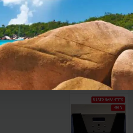
Streamer di rete Innuos
STREAMER 3
6,600.00€
AGGIUNGI AL CARRELLO
SALVA
CONFRONTA
USATO GARANTITO
-50 %