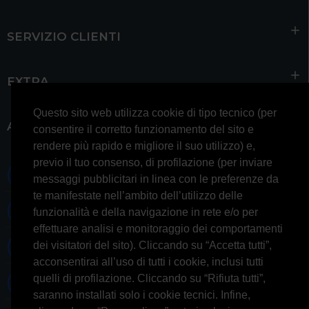
SERVIZIO CLIENTI
EXTRA
Questo sito web utilizza cookie di tipo tecnico (per
ACCOUNT
consentire il corretto funzionamento del sito e
rendere più rapido e migliore il suo utilizzo) e,
previo il tuo consenso, di profilazione (per inviare
0697245677 0697245678
messaggi pubblicitari in linea con le preferenze da
te manifestate nell’ambito dell’utilizzo delle
Whatsapp 3314433674
funzionalità e della navigazione in rete e/o per
effettuare analisi e monitoraggio dei comportamenti
dei visitatori del sito). Cliccando su “Accetta tutti”,
Informazioni generiche
acconsentirai all’uso di tutti i cookie, inclusi tutti
quelli di profilazione. Cliccando su “Rifiuta tutti”,
Informazioni commerciali
saranno installati solo i cookie tecnici. Infine,