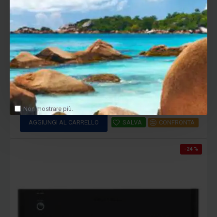
Rotel RB-1552 MKII – Amplificatore Finale Stereo Classe AB
949.00€
1,249.00€
Non mostrare più.
AGGIUNGI AL CARRELLO
SALVA
CONFRONTA
-24 %