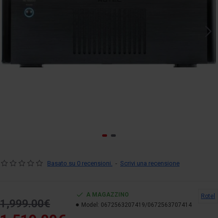
Basato su 0 recensioni.
-
Scrivi una recensione
A MAGAZZINO
Rotel
1,999.00€
Model:
0672563207419/0672563707414