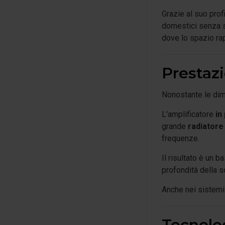
Grazie al suo prof
domestici senza sa
dove lo spazio ra
Prestaz
Nonostante le dime
L'amplificatore
in
grande
radiatore 
frequenze.
Il risultato è un 
profondità della 
Anche nei sistemi
Tecnolo