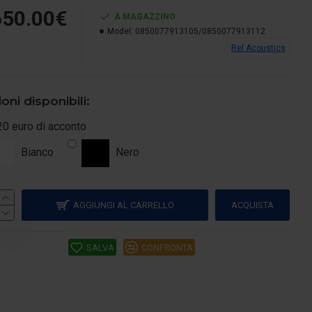
650.00€
A MAGAZZINO
Model:
0850077913105/0850077913112
Rel Acoustics
oni disponibili:
20 euro di acconto
Bianco
Nero
AGGIUNGI AL CARRELLO
ACQUISTA
SALVA
CONFRONTA