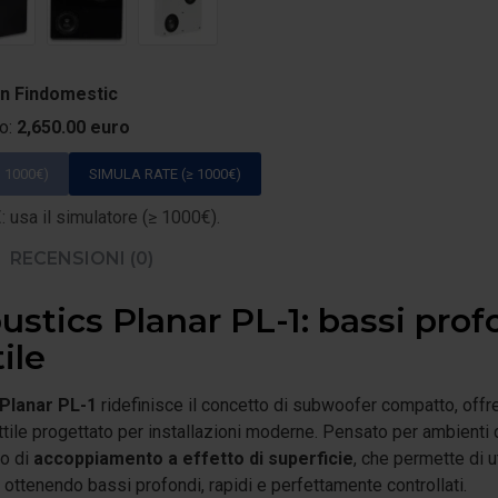
on Findomestic
to:
2,650.00 euro
 1000€)
SIMULA RATE (≥ 1000€)
 usa il simulatore (≥ 1000€).
RECENSIONI (0)
stics Planar PL-1: bassi prof
ile
Planar PL-1
ridefinisce il concetto di subwoofer compatto, offr
le progettato per installazioni moderne. Pensato per ambienti di
io di
accoppiamento a effetto di superficie
, che permette di u
 ottenendo bassi profondi, rapidi e perfettamente controllati.