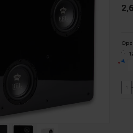
2,
Opzi
1