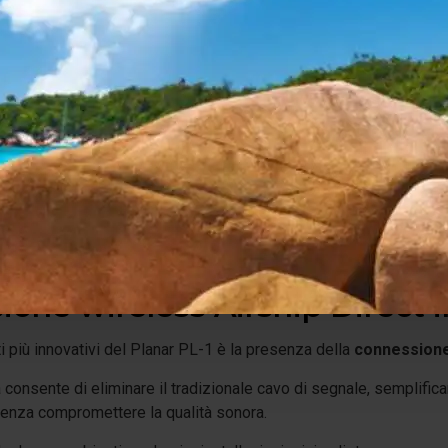
cale sia nelle colonne sonore cinematografiche.
river attivo e radiatore passi
 acustica comprende:
lunga escursione da 6,5"
;
 passivo da 10"
.
ra permette di ottenere basse frequenze profonde e controllate 
rfettamente integrato con il resto dell'impianto.
one wireless Airship Direct i
 più innovativi del Planar PL-1 è la presenza della
connessione
consente di eliminare il tradizionale cavo di segnale, semplifica
enza compromettere la qualità sonora.