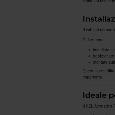
È una soluzione id
Installa
Il cabinet ultraso
Può essere:
installato a 
posizionato 
montato sul
Questa versatilità
importante.
Ideale 
Il REL Acoustics P