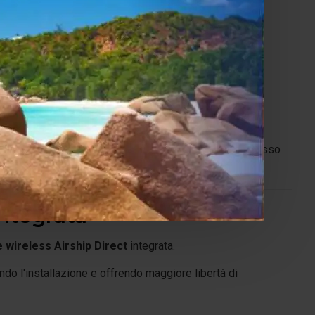
vo
senza ricorrere a cabinet voluminosi, mantenendo il basso
ntegrata
 wireless Airship Direct
integrata.
ndo l'installazione e offrendo maggiore libertà di