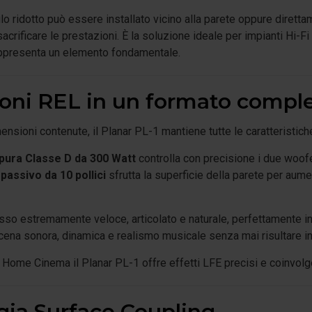
ilo ridotto può essere installato vicino alla parete oppure diret
crificare le prestazioni. È la soluzione ideale per impianti Hi-Fi
ppresenta un elemento fondamentale.
ioni REL in un formato comp
nsioni contenute, il Planar PL-1 mantiene tutte le caratteristic
 pura Classe D da 300 Watt
controlla con precisione i due woof
passivo da 10 pollici
sfrutta la superficie della parete per aum
basso estremamente veloce, articolato e naturale, perfettamente int
scena sonora, dinamica e realismo musicale senza mai risultare i
 Home Cinema il Planar PL-1 offre effetti LFE precisi e coinvolg
gia Surface Coupling