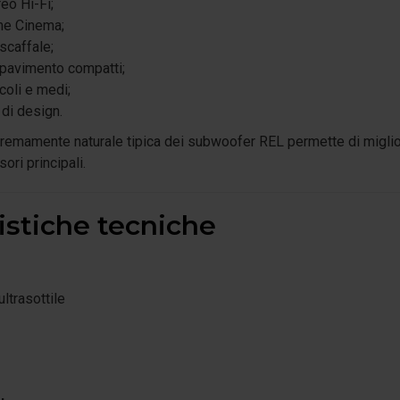
reo Hi-Fi;
me Cinema;
 scaffale;
 pavimento compatti;
coli e medi;
 di design.
remamente naturale tipica dei subwoofer REL permette di migliora
sori principali.
istiche tecniche
ltrasottile