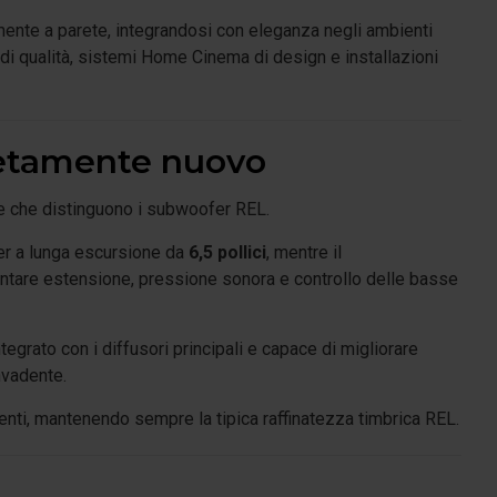
tamente a parete, integrandosi con eleganza negli ambienti
 di qualità, sistemi Home Cinema di design e installazioni
letamente nuovo
he che distinguono i subwoofer REL.
er a lunga escursione da
6,5 pollici
, mentre il
entare estensione, pressione sonora e controllo delle basse
egrato con i diffusori principali e capace di migliorare
nvadente.
enti, mantenendo sempre la tipica raffinatezza timbrica REL.