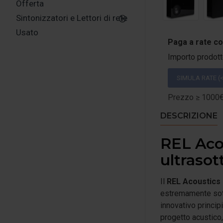
Offerta
Sintonizzatori e Lettori di rete
Usato
Paga a rate c
Importo prodot
SIMULA RATE (<
Prezzo ≥ 1000€:
DESCRIZIONE
REL Acou
ultrasott
Il
REL Acoustics 
estremamente sotti
innovativo princip
progetto acustico,