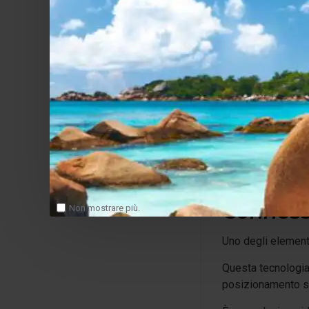
nell'ascolto musi
Doppio d
La configurazione
2 woofer a 
1 radiatore
Questa architettu
sempre veloce e pe
Connessi
Non mostrare più.
Uno degli elementi
Questa tecnologia 
posizionamento s