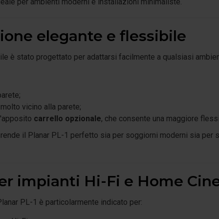
eale per ambienti moderni e installazioni minimaliste.
zione elegante e flessibile
ttile è stato progettato per adattarsi facilmente a qualsiasi ambien
parete;
molto vicino alla parete;
l'apposito
carrello opzionale
, che consente una maggiore flessi
 rende il Planar PL-1 perfetto sia per soggiorni moderni sia per
per impianti Hi-Fi e Home Ci
lanar PL-1 è particolarmente indicato per: