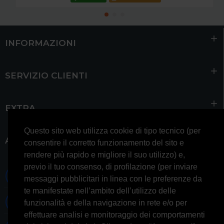
INFORMAZIONI
SERVIZIO CLIENTI
EXTRA
Questo sito web utilizza cookie di tipo tecnico (per
ACCOUNT
consentire il corretto funzionamento del sito e
rendere più rapido e migliore il suo utilizzo) e,
previo il tuo consenso, di profilazione (per inviare
0697245677 0697245678
messaggi pubblicitari in linea con le preferenze da
te manifestate nell’ambito dell’utilizzo delle
Whatsapp 3314433674
funzionalità e della navigazione in rete e/o per
effettuare analisi e monitoraggio dei comportamenti