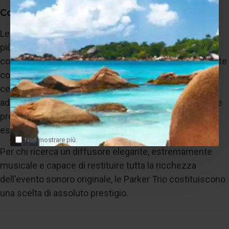
Conclusioni
Le Marten Parker Trio rappresentano uno dei diffusori
più riusciti della gamma Parker grazie alla capacità di
coniugare raffinatezza sonora, dimensioni relativamente
compatte e tecnologia di altissimo livello. I driver in
ceramica, il cablaggio Jorma Design e la possibilità di
adottare il tweeter Diamond consentono di raggiungere
prestazioni che soddisfano anche gli audiofili più
esigenti.
Non mostrare più.
Per chi ricerca un diffusore elegante, estremamente
musicale e capace di restituire tutta la ricchezza
dell'evento sonoro originale, le Parker Trio costituiscono
una scelta di assoluto prestigio.