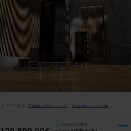
Basato su 0 recensioni.
-
Scrivi una recensione
A MAGAZZINO
Marten
Model:
MARTENMINGUS