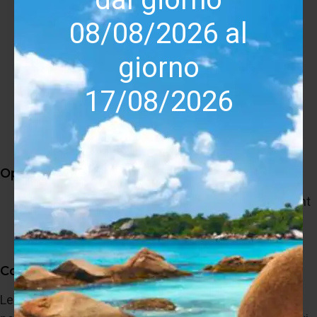
Zebrano
08/08/2026 al
Nero
Grigio Scuro
giorno
Oro
Rosso
17/08/2026
Prugna
Dimensioni (A x L x P): 126 x 33,5 x 46 cm
Peso: 95 kg ciascun diffusore
Opzioni disponibili
Statement Edition con cablaggio Jorma Statement
e crossover selezionato: + €18.000
Finiture Walnut e Zebrano: + €2.500
Conclusioni
Le Marten Mingus Septet rappresentano una sintesi