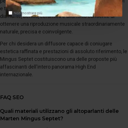
perfetta tra innovazione tecnologica, materiali esclusivi
e tradizione artigianale scandinava. Il connubio tra
Non mostrare più.
diamante, berillio, ceramica e alluminio consente di
ottenere una riproduzione musicale straordinariamente
naturale, precisa e coinvolgente.
Per chi desidera un diffusore capace di coniugare
estetica raffinata e prestazioni di assoluto riferimento, le
Mingus Septet costituiscono una delle proposte più
affascinanti dell'intero panorama High End
internazionale.
FAQ SEO
Quali materiali utilizzano gli altoparlanti delle
Marten Mingus Septet?