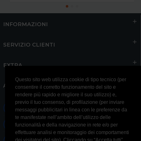
INFORMAZIONI
SERVIZIO CLIENTI
EXTRA
Questo sito web utilizza cookie di tipo tecnico (per
ACCOUNT
consentire il corretto funzionamento del sito e
rendere più rapido e migliore il suo utilizzo) e,
previo il tuo consenso, di profilazione (per inviare
0697245677 0697245678
messaggi pubblicitari in linea con le preferenze da
te manifestate nell’ambito dell’utilizzo delle
Whatsapp 3314433674
funzionalità e della navigazione in rete e/o per
effettuare analisi e monitoraggio dei comportamenti
dei visitatori del sito). Cliccando su “Accetta tutti”,
Informazioni generiche