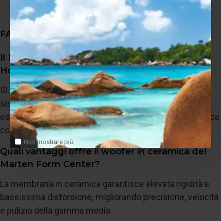
FAQ SEO
Il Marten Form Center è adatto a un impianto
Home Theater Hi-End?
Sì. È stato progettato per integrarsi perfettamente in
sistemi Home Cinema di fascia alta, offrendo dialoghi
estremamente naturali e una perfetta coerenza timbrica
con i diffusori frontali.
Non mostrare più.
Quali vantaggi offre il woofer in ceramica del
Marten Form Center?
La membrana in ceramica garantisce elevata rigidità e
bassissima distorsione, migliorando precisione, velocità
e pulizia della gamma media.