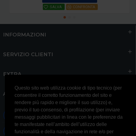
SALVA
CONFRONTA
INFORMAZIONI
SERVIZIO CLIENTI
EXTRA
Questo sito web utilizza cookie di tipo tecnico (per
ACCOUNT
consentire il corretto funzionamento del sito e
rendere più rapido e migliore il suo utilizzo) e,
previo il tuo consenso, di profilazione (per inviare
0697245677 0697245678
messaggi pubblicitari in linea con le preferenze da
te manifestate nell’ambito dell’utilizzo delle
Whatsapp 3314433674
funzionalità e della navigazione in rete e/o per