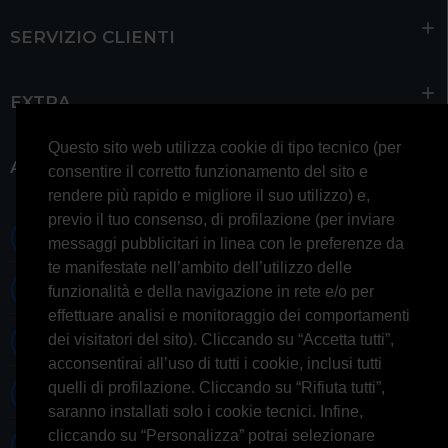
SERVIZIO CLIENTI
EXTRA
Questo sito web utilizza cookie di tipo tecnico (per
ACCOUNT
consentire il corretto funzionamento del sito e
rendere più rapido e migliore il suo utilizzo) e,
previo il tuo consenso, di profilazione (per inviare
0697245677 0697245678
messaggi pubblicitari in linea con le preferenze da
te manifestate nell’ambito dell’utilizzo delle
Whatsapp 3314433674
funzionalità e della navigazione in rete e/o per
effettuare analisi e monitoraggio dei comportamenti
dei visitatori del sito). Cliccando su “Accetta tutti”,
Informazioni generiche
acconsentirai all’uso di tutti i cookie, inclusi tutti
quelli di profilazione. Cliccando su “Rifiuta tutti”,
Informazioni commerciali
saranno installati solo i cookie tecnici. Infine,
cliccando su “Personalizza” potrai selezionare
Informazioni tecniche