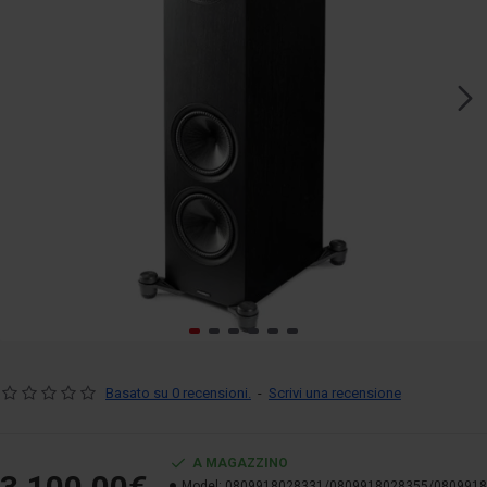
Basato su 0 recensioni.
-
Scrivi una recensione
A MAGAZZINO
Model:
0809918028331/0809918028355/080991