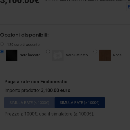
3,100.00€
P
Opzioni disponibili:
120 euro di acconto
Nero laccato
Nero Satinato
Noce
Paga a rate con Findomestic
Importo prodotto:
3,100.00 euro
SIMULA RATE (< 1000€)
SIMULA RATE (≥ 1000€)
Prezzo ≥ 1000€: usa il simulatore (≥ 1000€).