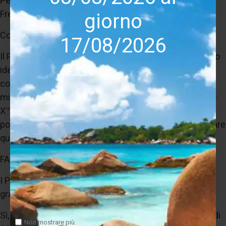
Peso: da verificare
Frequenze di crossover: da verificare
giorno
Conclusione commerciale
17/08/2026
Il Paradigm Premier 820F v2 è il diffusore da pavimento
ideale per chi desidera prestazioni complete senza
compromessi. La combinazione tra tweeter AL-MAC™,
midrange dedicato e doppi woofer da 177 mm Carbon-
X™ consente di ottenere una riproduzione sonora
potente, dettagliata e coinvolgente, capace di valorizzare
qualsiasi impianto Hi-Fi o Home Cinema di alto livello.
FAQ SEO
I Paradigm Premier 820F v2 sono adatti ad ambienti
grandi?
Sì, grazie ai doppi woofer da 177 mm e alla sensibilità di
Non mostrare più.