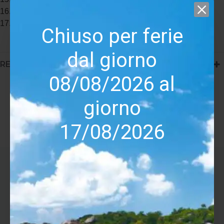
16. Mi Sono Innamorato Di Te
17. Lontano Lontano
Chiuso per ferie
dal giorno
RECENSIONI (0)
08/08/2026 al
Tags:
Ornella Vanoni & Gino Paoli Insieme Ed. limitata colorati
giorno
17/08/2026
ULTIMI VISITATI
USATO GARANTITO
-50 %