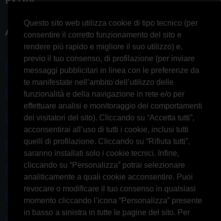
EXTRA
Questo sito web utilizza cookie di tipo tecnico (per
ACCOUNT
consentire il corretto funzionamento del sito e
rendere più rapido e migliore il suo utilizzo) e,
previo il tuo consenso, di profilazione (per inviare
0697245677 0697245678
messaggi pubblicitari in linea con le preferenze da
te manifestate nell’ambito dell’utilizzo delle
Whatsapp 3314433674
funzionalità e della navigazione in rete e/o per
effettuare analisi e monitoraggio dei comportamenti
dei visitatori del sito). Cliccando su “Accetta tutti”,
Informazioni generiche
acconsentirai all’uso di tutti i cookie, inclusi tutti
quelli di profilazione. Cliccando su “Rifiuta tutti”,
Informazioni commerciali
saranno installati solo i cookie tecnici. Infine,
cliccando su “Personalizza” potrai selezionare
Informazioni tecniche
analiticamente a quali cookie acconsentire. Puoi
revocare o modificare il tuo consenso in qualsiasi
Facebook
momento cliccando l’icona “Personalizza” presente
in basso a sinistra in tutte le pagine del sito. Per