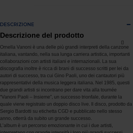
DESCRIZIONE
Descrizione del prodotto
Ornella Vanoni è una delle più grandi interpreti della canzone
italiana, vantando, nella sua lunga carriera artistica, importanti
collaborazioni con artisti italiani e internazionali. La sua
discografia inoltre è ricca di brani di successo scritti per lei da
autori di successo, tra cui Gino Paoli, uno dei cantautori più
rappresentativi della musica leggera italiana. Nel 1985, questi
due grandi artisti si incontrano per dare vita alla tournée
“Vanoni Paoli – Insieme”, un successo trionfale, durante la
quale viene registrato un doppio disco live. Il disco, prodotto da
Sergio Bardotti su etichetta CGD e pubblicato nello stesso
anno, otterrà da subito un grande successo.
L’album è un percorso emozionante in cui i due artisti,
interpretano con grande intensità i loro più grandi successi.