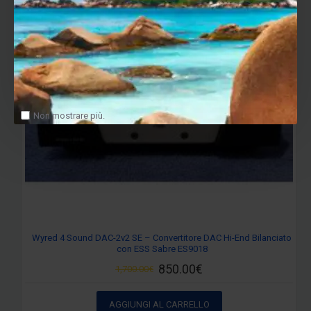
Non mostrare più.
Wyred 4 Sound DAC-2v2 SE – Convertitore DAC Hi-End Bilanciato
con ESS Sabre ES9018
850.00€
1,700.00€
AGGIUNGI AL CARRELLO