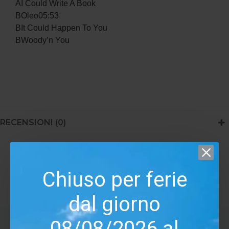
AI Could Write A Book
BOleo05:53
BIt Could Happen To You
BWoody’n You
RECENSIONI (0)
Tags:
Miles Davis Relaxin With Miles
Chiuso per ferie
dal giorno
08/08/2026 al