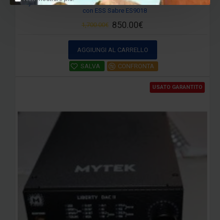
Wyred 4 Sound DAC-2v2 SE – Convertitore DAC Hi-End Bilanciato
con ESS Sabre ES9018
850.00€
1,700.00€
AGGIUNGI AL CARRELLO
SALVA
CONFRONTA
USATO GARANTITO