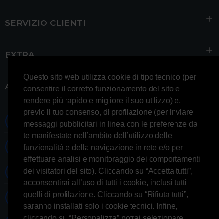
SERVIZIO CLIENTI
EXTRA
Questo sito web utilizza cookie di tipo tecnico (per
ACCOUNT
consentire il corretto funzionamento del sito e
rendere più rapido e migliore il suo utilizzo) e,
previo il tuo consenso, di profilazione (per inviare
0697245677 0697245678
messaggi pubblicitari in linea con le preferenze da
te manifestate nell’ambito dell’utilizzo delle
Whatsapp 3314433674
funzionalità e della navigazione in rete e/o per
effettuare analisi e monitoraggio dei comportamenti
dei visitatori del sito). Cliccando su “Accetta tutti”,
Informazioni generiche
acconsentirai all’uso di tutti i cookie, inclusi tutti
quelli di profilazione. Cliccando su “Rifiuta tutti”,
Informazioni commerciali
saranno installati solo i cookie tecnici. Infine,
cliccando su “Personalizza” potrai selezionare