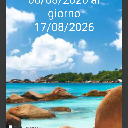
ULTIMI VISITATI
giorno
USATO GARANTITO
17/08/2026
-50 %
Non mostrare più.