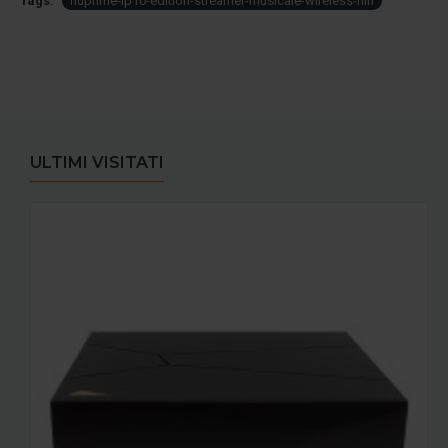
Tags:
nuprime-lp10-edition-streamer-musicale-wireless-hifi
ULTIMI VISITATI