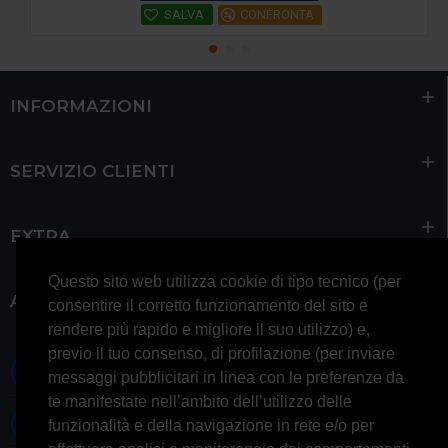
SALVA
CONFRONTA
INFORMAZIONI
SERVIZIO CLIENTI
EXTRA
Questo sito web utilizza cookie di tipo tecnico (per
ACCOUNT
consentire il corretto funzionamento del sito e
rendere più rapido e migliore il suo utilizzo) e,
previo il tuo consenso, di profilazione (per inviare
0697245677 0697245678
messaggi pubblicitari in linea con le preferenze da
te manifestate nell’ambito dell’utilizzo delle
Whatsapp 3314433674
funzionalità e della navigazione in rete e/o per