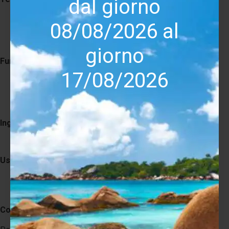
dal giorno
AirPlay 2
08/08/2026 al
Google Cast
DLNA
giorno
Funzioni
17/08/2026
Streaming wireless
Riproduzione di rete
Multiroom
Ingressi
Ingressi analogici
Uscite
Uscite analogiche
Uscita digitale ad alta risoluzione
Connessione proprietaria