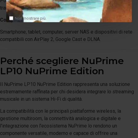
Porta digitale NuPrime per trasporto dati e alimentazione
tramite singolo cavo
Non mostrare più.
Compatibilità
Smartphone, tablet, computer, server NAS e dispositivi di rete
compatibili con AirPlay 2, Google Cast e DLNA.
Perché scegliere NuPrime
LP10 NuPrime Edition
Il NuPrime LP10 NuPrime Edition rappresenta una soluzione
estremamente raffinata per chi desidera integrare lo streaming
musicale in un sistema Hi-Fi di qualità.
La compatibilità con le principali piattaforme wireless, la
gestione multiroom, la connettività analogica e digitale e
l'integrazione con l'ecosistema NuPrime lo rendono un
componente versatile, moderno e capace di offrire una