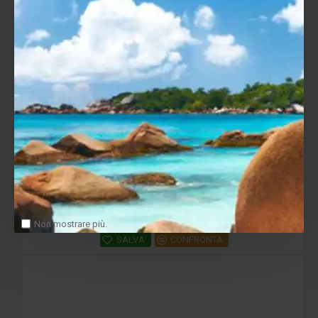
Innuos ZEN Next-Gen – Music Server e Streamer Hi-Fi High-End
17,300.00€
AGGIUNGI AL CARRELLO
Non mostrare più.
SALVA
CONFRONTA