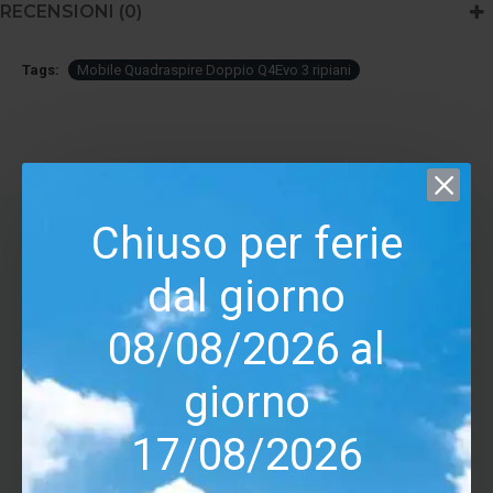
RECENSIONI (0)
Tags:
Mobile Quadraspire Doppio Q4Evo 3 ripiani
Chiuso per ferie
ULTIMI VISITATI
dal giorno
08/08/2026 al
giorno
17/08/2026