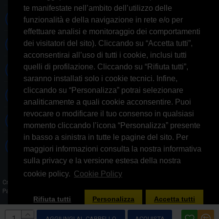
te manifestate nell’ambito dell’utilizzo delle
Whatsapp 3314433674
funzionalità e della navigazione in rete e/o per
effettuare analisi e monitoraggio dei comportamenti
dei visitatori del sito). Cliccando su “Accetta tutti”,
Informazioni generiche
acconsentirai all’uso di tutti i cookie, inclusi tutti
quelli di profilazione. Cliccando su “Rifiuta tutti”,
Informazioni commerciali
saranno installati solo i cookie tecnici. Infine,
cliccando su “Personalizza” potrai selezionare
Informazioni tecniche
analiticamente a quali cookie acconsentire. Puoi
revocare o modificare il tuo consenso in qualsiasi
Facebook
momento cliccando l’icona “Personalizza” presente
in basso a sinistra in tutte le pagine del sito. Per
Skype
maggiori informazioni consulta la nostra informativa
sulla privacy e la versione estesa della nostra
cookie policy.
Cookie Policy
Credits: AGlab.it - © 2026 All rights reserved - Powered by: GFD AUDIO SAS -
Partita IVA 09644031008​
Rifiuta tutti
Personalizza
Accetta tutti
AGGIUNGI AL CARRELLO
ACQUISTA