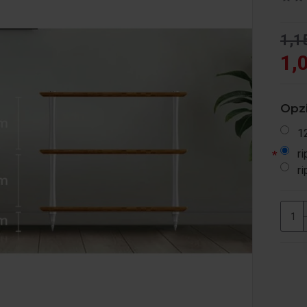
1,1
1,
Opzi
1
ri
ri