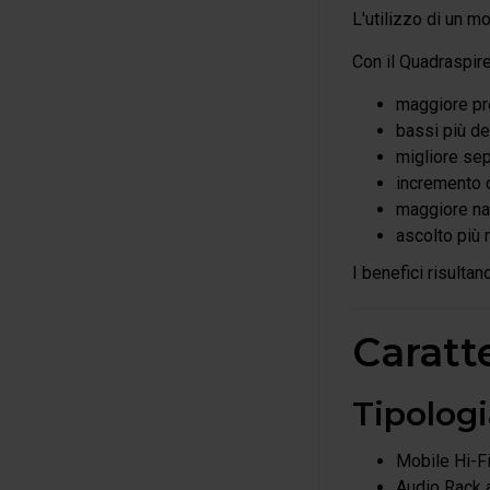
L'utilizzo di un m
Con il Quadraspir
maggiore pr
bassi più def
migliore sep
incremento d
maggiore nat
ascolto più 
I benefici risulta
Caratt
Tipolog
Mobile Hi-F
Audio Rack a