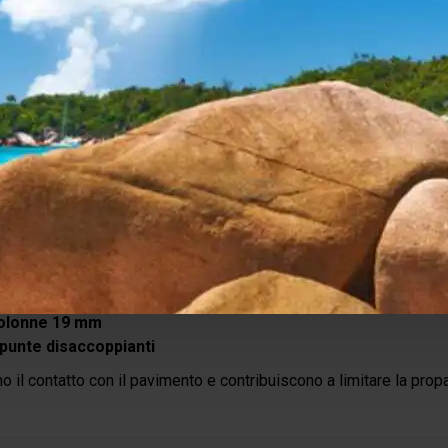
orza della serie
Q4 Evo
è la completa modularità.
ere ampliato nel tempo aggiungendo ulteriori ripiani o modifican
uire il mobile.
à rende il Q4 Evo un investimento destinato a durare negli anni.
e da 216 mm e punte di
ilizza:
 216 mm
olonne 19 mm
 punte disaccoppianti
o il contatto con il pavimento e contribuiscono a limitare la propa