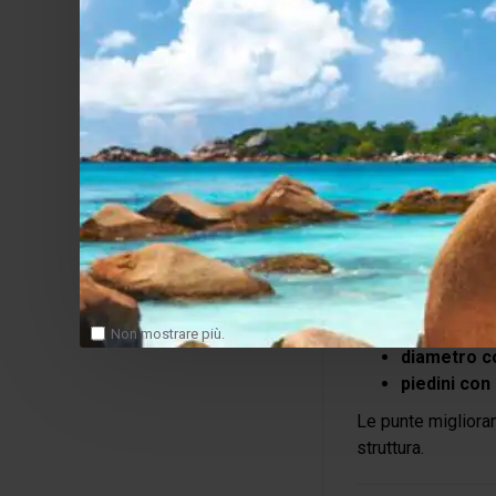
Uno dei punti di f
Il sistema può ess
senza dover sostit
Questa flessibilit
Colonn
Questa versione ut
colonne da
Non mostrare più.
diametro c
piedini con
Le punte miglioran
struttura.