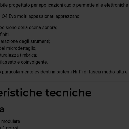
obile progettato per applicazioni audio permette alle elettroniche d
e Q4 Evo molti appassionati apprezzano:
ecisione della scena sonora;
initi;
arazione degli strumenti;
el microdettaglio;
uralezza timbrica;
rilassato e coinvolgente.
no particolarmente evidenti in sistemi Hi-Fi di fascia medio-alta e
eristiche tecniche
ia
i modulare
 3 ripiani