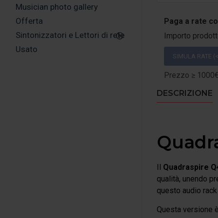
Musician photo gallery
Offerta
Paga a rate c
Sintonizzatori e Lettori di rete
Importo prodot
Usato
SIMULA RATE (<
Prezzo ≥ 1000€:
DESCRIZIONE
Quadra
Il
Quadraspire Q4
qualità, unendo pr
questo audio rack 
Questa versione è