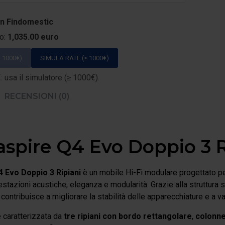
on Findomestic
to:
1,035.00 euro
 1000€)
SIMULA RATE (≥ 1000€)
 usa il simulatore (≥ 1000€).
RECENSIONI (0)
spire Q4 Evo Doppio 3 R
 Evo Doppio 3 Ripiani
è un mobile Hi-Fi modulare progettato per
estazioni acustiche, eleganza e modularità. Grazie alla struttura s
contribuisce a migliorare la stabilità delle apparecchiature e a v
 caratterizzata da
tre ripiani con bordo rettangolare
,
colonn