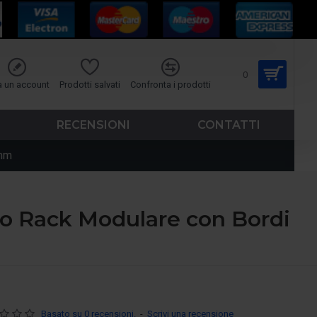
0
a un account
Prodotti salvati
Confronta i prodotti
RECENSIONI
CONTATTI
 mm
io Rack Modulare con Bordi
Basato su 0 recensioni.
-
Scrivi una recensione