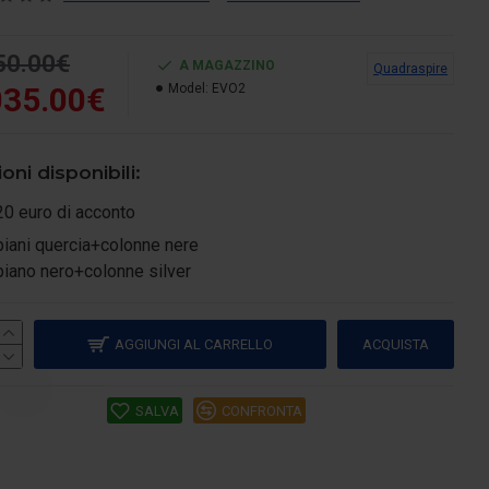
50.00€
A MAGAZZINO
Quadraspire
035.00€
Model:
EVO2
oni disponibili:
20 euro di acconto
piani quercia+colonne nere
piano nero+colonne silver
AGGIUNGI AL CARRELLO
ACQUISTA
SALVA
CONFRONTA