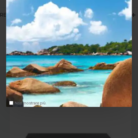
RECENSIONI (0)
Tags:
Klipsch Klipschorn AK7 Active Crossover
ULTIMI VISITATI
Non mostrare più.