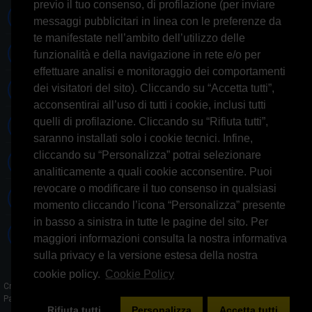
previo il tuo consenso, di profilazione (per inviare
0697245677 0697245678
messaggi pubblicitari in linea con le preferenze da
te manifestate nell’ambito dell’utilizzo delle
Whatsapp 3314433674
funzionalità e della navigazione in rete e/o per
effettuare analisi e monitoraggio dei comportamenti
dei visitatori del sito). Cliccando su “Accetta tutti”,
Informazioni generiche
acconsentirai all’uso di tutti i cookie, inclusi tutti
quelli di profilazione. Cliccando su “Rifiuta tutti”,
Informazioni commerciali
saranno installati solo i cookie tecnici. Infine,
cliccando su “Personalizza” potrai selezionare
Informazioni tecniche
analiticamente a quali cookie acconsentire. Puoi
revocare o modificare il tuo consenso in qualsiasi
Facebook
momento cliccando l’icona “Personalizza” presente
in basso a sinistra in tutte le pagine del sito. Per
Skype
maggiori informazioni consulta la nostra informativa
sulla privacy e la versione estesa della nostra
cookie policy.
Cookie Policy
Credits: AGlab.it - © 2026 All rights reserved - Powered by: GFD AUDIO SAS -
Partita IVA 09644031008​
Rifiuta tutti
Personalizza
Accetta tutti