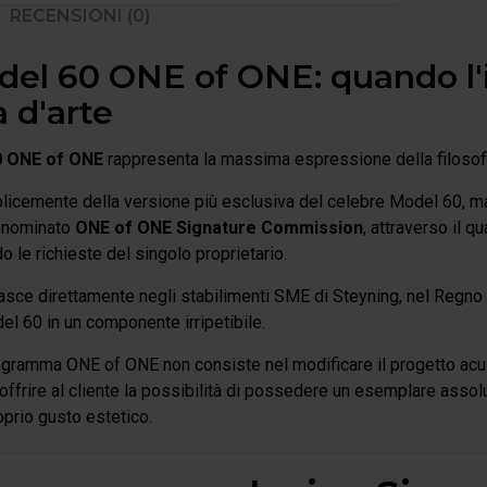
RECENSIONI (0)
el 60 ONE of ONE: quando l'
 d'arte
 ONE of ONE
rappresenta la massima espressione della filosofi
plicemente della versione più esclusiva del celebre Model 60, 
enominato
ONE of ONE Signature Commission
, attraverso il 
 le richieste del singolo proprietario.
ce direttamente negli stabilimenti SME di Steyning, nel Regno Un
el 60 in un componente irripetibile.
ogramma ONE of ONE non consiste nel modificare il progetto acust
l'offrire al cliente la possibilità di possedere un esemplare assol
roprio gusto estetico.