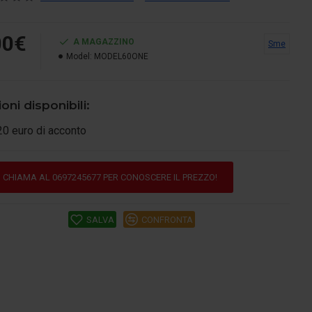
00€
A MAGAZZINO
Sme
Model:
MODEL60ONE
oni disponibili:
20 euro di acconto
CHIAMA AL 0697245677 PER CONOSCERE IL PREZZO!
SALVA
CONFRONTA