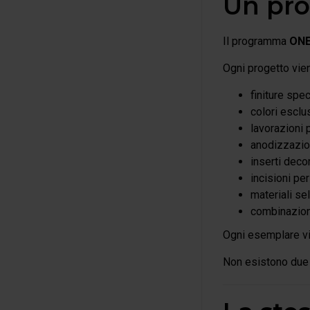
Un pro
Il programma
ONE
Ogni progetto vie
finiture speci
colori esclus
lavorazioni 
anodizzazio
inserti decor
incisioni pe
materiali sel
combinazioni
Ogni esemplare vie
Non esistono due