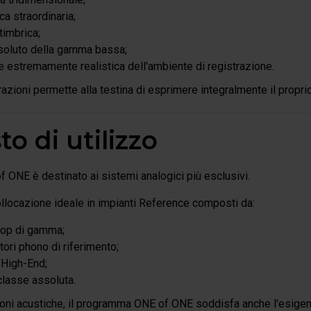
a straordinaria;
timbrica;
ssoluto della gamma bassa;
e estremamente realistica dell'ambiente di registrazione.
azioni permette alla testina di esprimere integralmente il propri
o di utilizzo
 ONE è destinato ai sistemi analogici più esclusivi.
ollocazione ideale in impianti Reference composti da:
top di gamma;
tori phono di riferimento;
 High-End;
 classe assoluta.
zioni acustiche, il programma ONE of ONE soddisfa anche l'esig