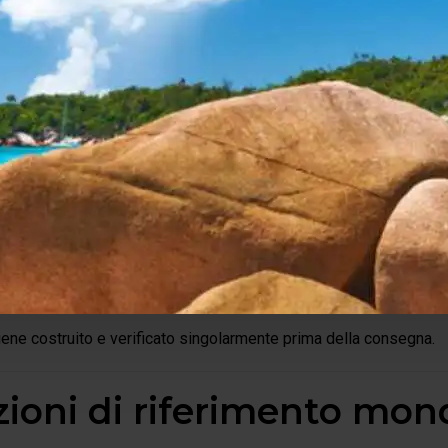
à costruttiva senza com
ontinua ad essere prodotto secondo gli stessi rigorosi standar
omprendono:
C di precisione;
ti con tolleranze micrometriche;
io manuale;
mensionali;
nzionale completo;
le individuale.
ene costruito e verificato singolarmente prima della consegna.
zioni di riferimento mon