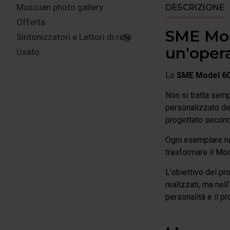
Musician photo gallery
DESCRIZIONE
Offerta
SME Mod
Sintonizzatori e Lettori di rete
un'opera
Usato
Lo
SME Model 60
Non si tratta sem
personalizzato d
progettato secondo
Ogni esemplare nas
trasformare il Mod
L'obiettivo del pr
realizzati, ma nel
personalità e il p