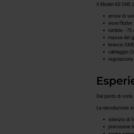
Il Model 60 ONE of
errore di vel
wow/flutter:
rumble: -75 
massa del gi
braccio SME
cablaggio C
regolazione 
Esperi
Dal punto di vist
La riproduzione si
silenzio di 
precisione 
scena sonor