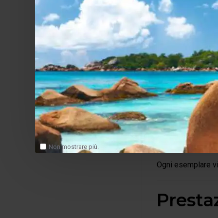
Qualit
Ogni componente c
Le lavorazioni c
fresatura CN
accoppiamen
assemblagg
verifiche di
controllo fu
Non mostrare più.
collaudo fina
Ogni esemplare vi
Presta