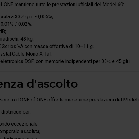
 ONE mantiene tutte le prestazioni ufficiali del Model 60:
ocità a 33⅓ giri: -0,005%;
 0,01% / 0,02%;
dB;
radischi: 48 kg;
 Series VA con massa effettiva di 10–11 g;
rystal Cable Mono X-Tal;
elettronica DSP con memorie indipendenti per 33⅓ e 45 giri.
enza d'ascolto
a sonoro il ONE of ONE offre le medesime prestazioni del Model 
 distingue per:
fondo eccezionale;
temporale assoluta;
a tridimensionale;