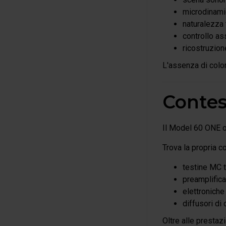
microdinamic
naturalezza 
controllo a
ricostruzion
L'assenza di color
Contest
Il Model 60 ONE of
Trova la propria c
testine MC 
preamplifica
elettroniche
diffusori di
Oltre alle presta