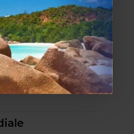
promessi
d della serie Model 60.
diale