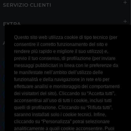
SERVIZIO CLIENTI
EXTRA
Questo sito web utilizza cookie di tipo tecnico (per
ACCOUNT
consentire il corretto funzionamento del sito e
rendere più rapido e migliore il suo utilizzo) e,
previo il tuo consenso, di profilazione (per inviare
0697245677 0697245678
messaggi pubblicitari in linea con le preferenze da
te manifestate nell’ambito dell’utilizzo delle
Whatsapp 3314433674
funzionalità e della navigazione in rete e/o per
effettuare analisi e monitoraggio dei comportamenti
dei visitatori del sito). Cliccando su “Accetta tutti”,
Informazioni generiche
acconsentirai all’uso di tutti i cookie, inclusi tutti
quelli di profilazione. Cliccando su “Rifiuta tutti”,
Informazioni commerciali
saranno installati solo i cookie tecnici. Infine,
cliccando su “Personalizza” potrai selezionare
Informazioni tecniche
analiticamente a quali cookie acconsentire. Puoi