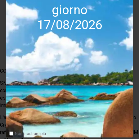
Alimentazione esterna
giorno
Clamp
Portatestina SME S2-R
17/08/2026
Contrappesi
Accessori di regolazione
Disco stroboscopico
Dima di allineamento
Cavo Phono RCA Crystal Cable
Manuale
CONCLUSIONE
SME Model 6 Classic con Crystal Cable rappresenta la
configurazione ideale per chi desidera un giradischi pronto ad
esprimere tutto il proprio potenziale senza dover sostituire
immediatamente il cablaggio phono.
L'abbinamento tra la meccanica SME, il braccio M2-9R e il cavo
Crystal Cable offre una sorgente analogica estremamente
raffinata, silenziosa e precisa, capace di valorizzare testine MM
Non mostrare più.