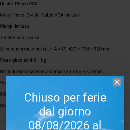
Uscita: Phono RCA
Cavo Phono: Crystal Cable RCA incluso
Clamp: incluso
Testina: non inclusa
Dimensioni giradischi (L × A × P): 420 × 128 × 320 mm
Peso giradischi: 9,1 kg
Unità di alimentazione esterna: 220 × 85 × 200 mm
Peso alimentatore: 2,05 kg
Chiuso per ferie
CONFEZIONE
Sono inclusi:
dal giorno
Giradischi SME Model 6 Classic
08/08/2026 al
Braccio SME M2-9R