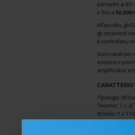
permette ai BS 
e fino a
50.000 
All’ascolto, gli
gli strumenti ma
è controllato, v
Sono ideali per 
estetica e prest
amplificatori in
CARATTERIS
Tipologia: diffu
Tweeter: 1 x JE
Woofer: 1 x 11
Frequenza cros
Risposta in fre