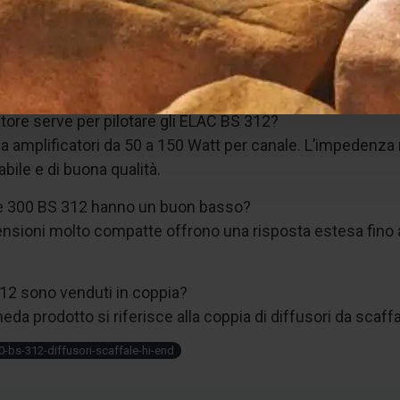
12 sono diffusori da scaffale hi-end?
usori compatti hi-end a 2 vie con tweeter JET 6, woofer AS
tore serve per pilotare gli ELAC BS 312?
a amplificatori da 50 a 150 Watt per canale. L’impedenza 
abile e di buona qualità.
ie 300 BS 312 hanno un buon basso?
imensioni molto compatte offrono una risposta estesa fino
312 sono venduti in coppia?
heda prodotto si riferisce alla coppia di diffusori da scaf
0-bs-312-diffusori-scaffale-hi-end