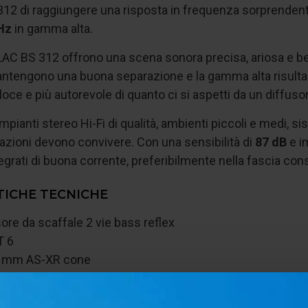
312 di raggiungere una risposta in frequenza sorprendente
Hz
in gamma alta.
 ELAC BS 312 offrono una scena sonora precisa, ariosa e be
ntengono una buona separazione e la gamma alta risulta mo
eloce e più autorevole di quanto ci si aspetti da un diffus
impianti stereo Hi-Fi di qualità, ambienti piccoli e medi, 
azioni devono convivere. Con una sensibilità di
87 dB
e i
tegrati di buona corrente, preferibilmente nella fascia cons
TICHE TECNICHE
sore da scaffale 2 vie bass reflex
T 6
5 mm AS-XR cone
sover: 3.200 Hz
quenza: 42 Hz – 50.000 Hz