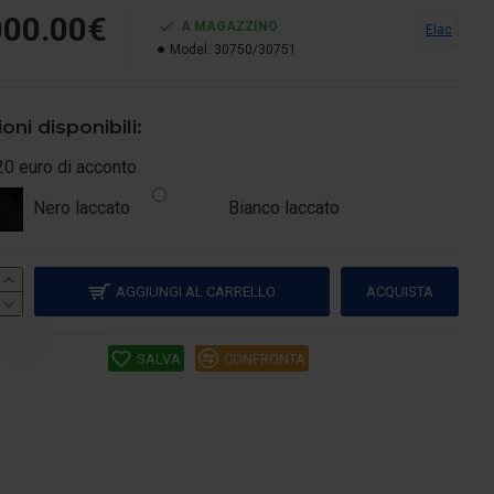
000.00€
A MAGAZZINO
Elac
Model:
30750/30751
oni disponibili:
20 euro di acconto
Nero laccato
Bianco laccato
AGGIUNGI AL CARRELLO
ACQUISTA
SALVA
CONFRONTA