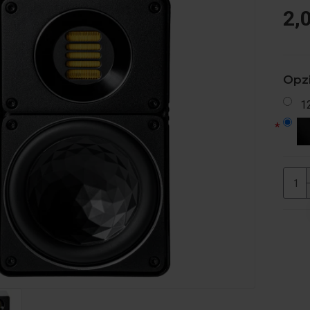
2,
Opzi
1