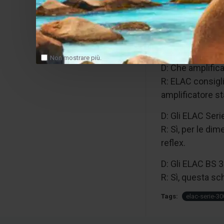
FAQ SEO
D: Gli ELAC BS 3
R: Sì, sono diff
Non mostrare più.
D: Che amplifica
R: ELAC consigli
amplificatore st
D: Gli ELAC Ser
R: Sì, per le d
reflex.
D: Gli ELAC BS 
R: Sì, questa sc
Tags:
elac-serie-30