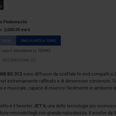
on Findomestic
to:
2,000.00 euro
 1000€)
SIMULA RATE (≥ 1000€)
 usa il simulatore (≥ 1000€).
RECENSIONI (0)
300 BS 312
sono diffusori da scaffale hi-end compatti a 2 
binet estremamente raffinato e di dimensioni contenute. 
o e musicale, capace di inserirsi facilmente in ambienti 
etto è il tweeter
JET 6
, una delle tecnologie più riconosc
ituire microdettagli con grande naturalezza. Il woofer da