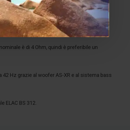
-XR e cabinet laccato lucido.
nominale è di 4 Ohm, quindi è preferibile un
 a 42 Hz grazie al woofer AS-XR e al sistema bass
fale ELAC BS 312.