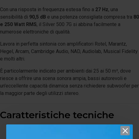
Con una risposta in frequenza estesa fino a
27 Hz
, una
sensibilità di
90,5 dB
e una potenza consigliata compresa tra
80
e 250 Watt RMS
, il Silver 500 7G si abbina facilmente a
numerose elettroniche di qualità.
Lavora in perfetta sintonia con amplificatori Rotel, Marantz,
Hegel, Arcam, Cambridge Audio, NAD, Audiolab, Musical Fidelity
e molti altri.
È particolarmente indicato per ambienti dai 25 ai 50 m², dove
riesce a offrire una scena sonora ampia, bassi autorevoli e
un'eccellente capacità dinamica senza richiedere subwoofer per
la maggior parte degli utilizzi stereo.
Caratteristiche tecniche
Tipologia: diffusore da pavimento bass reflex a 3 vie
Tweeter: 1 × C-CAM Gold Dome da
25 mm
con UD