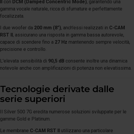
II
con
DCM (Damped Concentric Mode)
, garantendo una
gamma vocale naturale, ricca di sfumature e perfettamente
focalizzata.
I due woofer da
200 mm (8")
, anch'essi realizzati in
C-CAM
RST II
, assicurano una risposta in gamma bassa autorevole,
capace di scendere fino a
27 Hz
mantenendo sempre velocità,
precisione e controllo.
L'elevata sensibilità di
90,5 dB
consente inoltre una dinamica
notevole anche con amplificazioni di potenza non elevatissima.
Tecnologie derivate dalle
serie superiori
Il Silver 500 7G eredita numerose soluzioni sviluppate per le
gamme Gold e Platinum.
Le membrane
C-CAM RST II
utilizzano una particolare