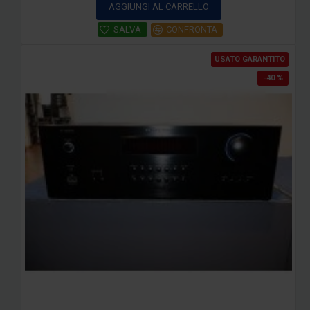
AGGIUNGI AL CARRELLO
SALVA
CONFRONTA
USATO GARANTITO
-40 %