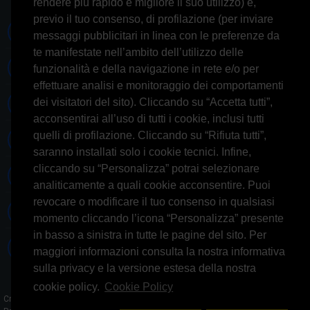
rendere più rapido e migliore il suo utilizzo) e,
previo il tuo consenso, di profilazione (per inviare
0697245677 0697245678
messaggi pubblicitari in linea con le preferenze da
te manifestate nell’ambito dell’utilizzo delle
Whatsapp 3314433674
funzionalità e della navigazione in rete e/o per
effettuare analisi e monitoraggio dei comportamenti
dei visitatori del sito). Cliccando su “Accetta tutti”,
Informazioni generiche
acconsentirai all’uso di tutti i cookie, inclusi tutti
quelli di profilazione. Cliccando su “Rifiuta tutti”,
Informazioni commerciali
saranno installati solo i cookie tecnici. Infine,
cliccando su “Personalizza” potrai selezionare
Informazioni tecniche
analiticamente a quali cookie acconsentire. Puoi
revocare o modificare il tuo consenso in qualsiasi
Facebook
momento cliccando l’icona “Personalizza” presente
in basso a sinistra in tutte le pagine del sito. Per
Skype
maggiori informazioni consulta la nostra informativa
sulla privacy e la versione estesa della nostra
cookie policy.
Cookie Policy
Credits: AGlab.it - © 2026 All rights reserved - Powered by: GFD AUDIO SAS -