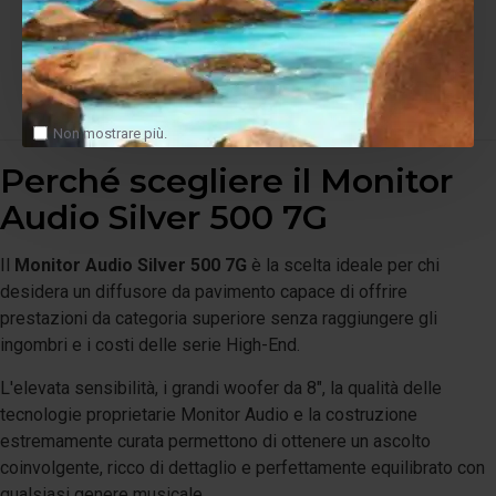
Dimensioni cabinet (L × A × P):
230 × 1050 × 332 mm
Dimensioni con base e punte (L × A × P):
319 × 1095 ×
389 mm
Peso:
22,5 kg (cadauno)
Non mostrare più.
Perché scegliere il Monitor
Audio Silver 500 7G
Il
Monitor Audio Silver 500 7G
è la scelta ideale per chi
desidera un diffusore da pavimento capace di offrire
prestazioni da categoria superiore senza raggiungere gli
ingombri e i costi delle serie High-End.
L'elevata sensibilità, i grandi woofer da 8", la qualità delle
tecnologie proprietarie Monitor Audio e la costruzione
estremamente curata permettono di ottenere un ascolto
coinvolgente, ricco di dettaglio e perfettamente equilibrato con
qualsiasi genere musicale.