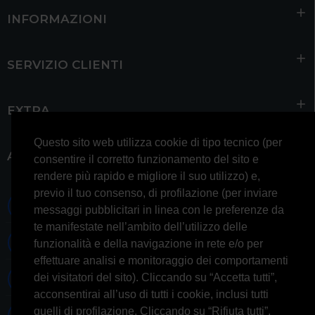
INFORMAZIONI
SERVIZIO CLIENTI
EXTRA
Questo sito web utilizza cookie di tipo tecnico (per
ACCOUNT
consentire il corretto funzionamento del sito e
rendere più rapido e migliore il suo utilizzo) e,
previo il tuo consenso, di profilazione (per inviare
0697245677 0697245678
messaggi pubblicitari in linea con le preferenze da
te manifestate nell’ambito dell’utilizzo delle
Whatsapp 3314433674
funzionalità e della navigazione in rete e/o per
effettuare analisi e monitoraggio dei comportamenti
dei visitatori del sito). Cliccando su “Accetta tutti”,
Informazioni generiche
acconsentirai all’uso di tutti i cookie, inclusi tutti
quelli di profilazione. Cliccando su “Rifiuta tutti”,