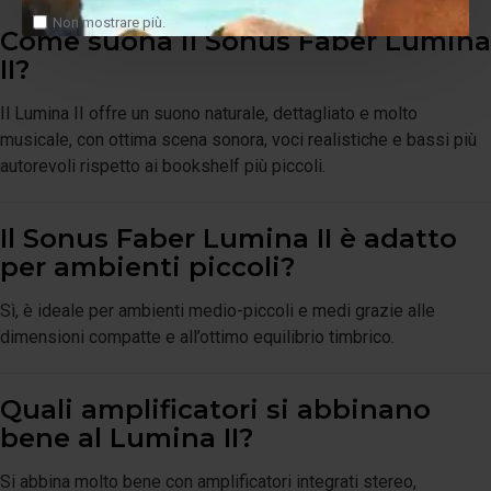
Non mostrare più.
Come suona il Sonus Faber Lumina
II?
Il Lumina II offre un suono naturale, dettagliato e molto
musicale, con ottima scena sonora, voci realistiche e bassi più
autorevoli rispetto ai bookshelf più piccoli.
Il Sonus Faber Lumina II è adatto
per ambienti piccoli?
Sì, è ideale per ambienti medio-piccoli e medi grazie alle
dimensioni compatte e all’ottimo equilibrio timbrico.
Quali amplificatori si abbinano
bene al Lumina II?
Si abbina molto bene con amplificatori integrati stereo,