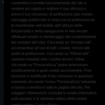
ACCOUNT
consentire il corretto funzionamento del sito e
rendere più rapido e migliore il suo utilizzo) e,
previo il tuo consenso, di profilazione (per inviare
0697245677 0697245678
messaggi pubblicitari in linea con le preferenze da
te manifestate nell’ambito dell’utilizzo delle
Whatsapp 3314433674
funzionalità e della navigazione in rete e/o per
effettuare analisi e monitoraggio dei comportamenti
dei visitatori del sito). Cliccando su “Accetta tutti”,
Informazioni generiche
acconsentirai all’uso di tutti i cookie, inclusi tutti
quelli di profilazione. Cliccando su “Rifiuta tutti”,
Informazioni commerciali
saranno installati solo i cookie tecnici. Infine,
cliccando su “Personalizza” potrai selezionare
Informazioni tecniche
analiticamente a quali cookie acconsentire. Puoi
revocare o modificare il tuo consenso in qualsiasi
Facebook
momento cliccando l’icona “Personalizza” presente
in basso a sinistra in tutte le pagine del sito. Per
Skype
maggiori informazioni consulta la nostra informativa
sulla privacy e la versione estesa della nostra
cookie policy.
Cookie Policy