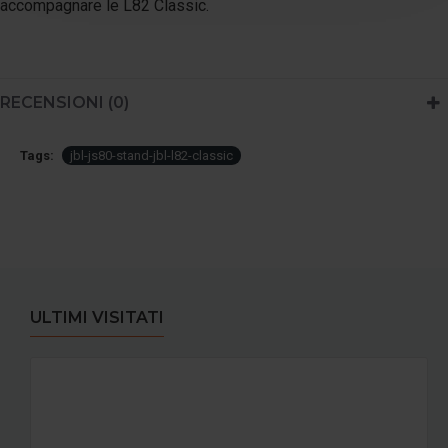
accompagnare le L82 Classic.
RECENSIONI (0)
Tags:
jbl-js80-stand-jbl-l82-classic
ULTIMI VISITATI