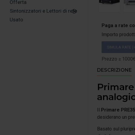
Offerta
Sintonizzatori e Lettori di rete
Usato
Paga a rate c
Importo prodot
SIMULA RATE (<
Prezzo ≥ 1000€:
DESCRIZIONE
Primare
analogic
Il
Primare PRE3
desiderano un prea
Basato sul plurip