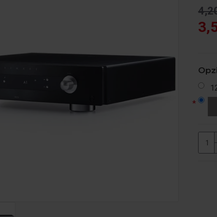
4,2
3,
Opzi
1