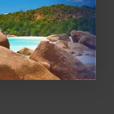
audio, riducendo al minimo interferenze elettriche e
nere: