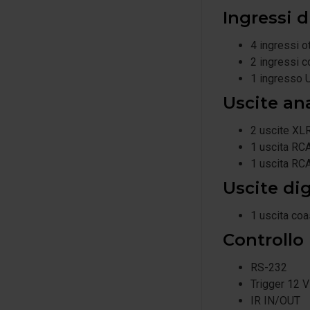
Ingressi d
4 ingressi ot
2 ingressi c
1 ingresso 
Uscite an
2 uscite XLR
1 uscita RCA
1 uscita RCA
Uscite dig
1 uscita coa
Controllo
RS-232
Trigger 12 
IR IN/OUT