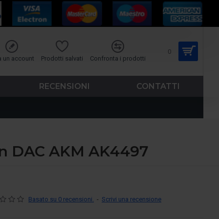
0
a un account
Prodotti salvati
Confronta i prodotti
RECENSIONI
CONTATTI
con DAC AKM AK4497
Basato su 0 recensioni.
-
Scrivi una recensione