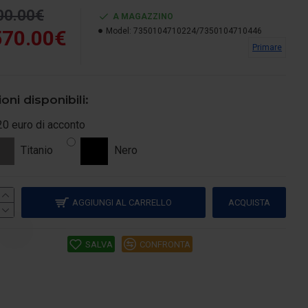
00.00€
A MAGAZZINO
570.00€
Model:
7350104710224/7350104710446
Primare
oni disponibili:
20 euro di acconto
Titanio
Nero
AGGIUNGI AL CARRELLO
ACQUISTA
SALVA
CONFRONTA