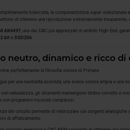
completamente bilanciata, la componentistica super selezionata e
rmettono di ottenere una riproduzione estremamente trasparente, 
M AK4497
, uno dei DAC più apprezzati in ambito High-End, garant
2 bit
e
DSD256
.
 neutro, dinamico e ricco di 
ime perfettamente la filosofia sonora di Primare.
ngue per una neutralità assoluta, una scena sonora ampia e una not
con naturalezza, gli strumenti mantengono timbro corretto e micr
e con programmi musicali complessi.
nza del circuito permette di valorizzare sia sorgenti analogiche s
rivo di affaticamento.
ra sezione analogica e DAC AKM consente di ottenere una ripro