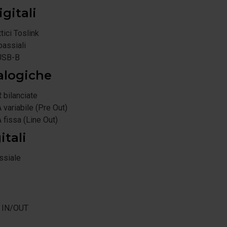
igitali
tici Toslink
oassiali
USB-B
alogiche
 bilanciate
 variabile (Pre Out)
 fissa (Line Out)
itali
ssiale
V IN/OUT