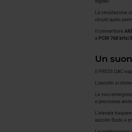
digitali.
La circuitazione 
circuiti audio pe
Il convertitore
AK
a
PCM 768 kHz/3
Un suono
Il PRE35 DAC espr
L'ascolto si disti
Le voci emergono 
e precisione anch
L'elevata traspare
ascolto fluido e p
La combinazione t