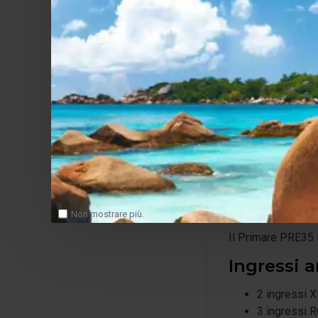
Nel PRE35 DAC lo 
rumore di fondo.
La componentistica
maggiore di
bassissimo
eccellente s
elevata tra
stabilità op
Connett
Non mostrare più.
Il Primare PRE35 
Ingressi a
2 ingressi X
3 ingressi 