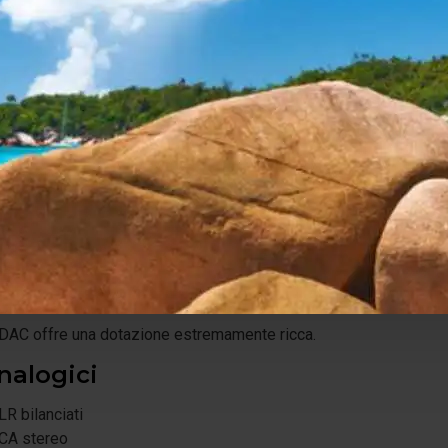
stadio di alimentazione è completamente separato dalla sezione 
 selezionata e la progettazione bilanciata contribuiscono a otte
namica
 rumore
eparazione tra i canali
sparenza
erativa nel tempo
ività completa
DAC offre una dotazione estremamente ricca.
nalogici
LR bilanciati
RCA stereo