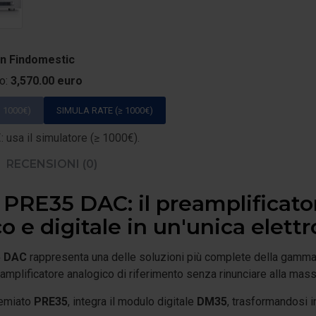
on Findomestic
to:
3,570.00 euro
 1000€)
SIMULA RATE (≥ 1000€)
 usa il simulatore (≥ 1000€).
RECENSIONI (0)
 PRE35 DAC: il preamplificato
o e digitale in un'unica elett
5 DAC
rappresenta una delle soluzioni più complete della gamma P
mplificatore analogico di riferimento senza rinunciare alla massi
remiato
PRE35
, integra il modulo digitale
DM35
, trasformandosi i