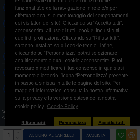
te manifestate nell’ambito dell’utilizzo delle
Whatsapp 3314433674
funzionalità e della navigazione in rete e/o per
effettuare analisi e monitoraggio dei comportamenti
dei visitatori del sito). Cliccando su “Accetta tutti”,
Informazioni generiche
acconsentirai all’uso di tutti i cookie, inclusi tutti
quelli di profilazione. Cliccando su “Rifiuta tutti”,
Informazioni commerciali
saranno installati solo i cookie tecnici. Infine,
cliccando su “Personalizza” potrai selezionare
Informazioni tecniche
analiticamente a quali cookie acconsentire. Puoi
revocare o modificare il tuo consenso in qualsiasi
Facebook
momento cliccando l’icona “Personalizza” presente
in basso a sinistra in tutte le pagine del sito. Per
Skype
maggiori informazioni consulta la nostra informativa
sulla privacy e la versione estesa della nostra
cookie policy.
Cookie Policy
Credits: AGlab.it - © 2026 All rights reserved - Powered by: GFD AUDIO SAS -
Partita IVA 09644031008​
Rifiuta tutti
Personalizza
Accetta tutti
AGGIUNGI AL CARRELLO
ACQUISTA