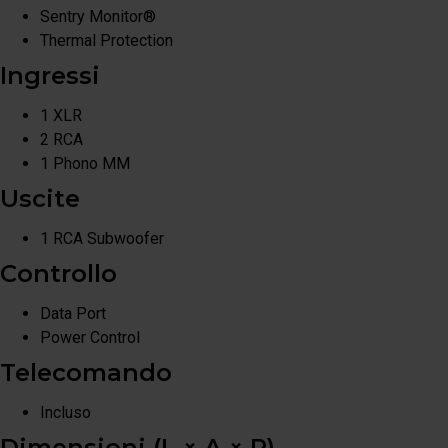
Sentry Monitor®
Thermal Protection
Ingressi
1 XLR
2 RCA
1 Phono MM
Uscite
1 RCA Subwoofer
Controllo
Data Port
Power Control
Telecomando
Incluso
Dimensioni (L × A × P)