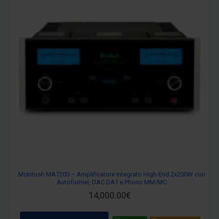
McIntosh MA7200 – Amplificatore Integrato High-End 2x200W con
Autoformer, DAC DA1 e Phono MM/MC
14,000.00€