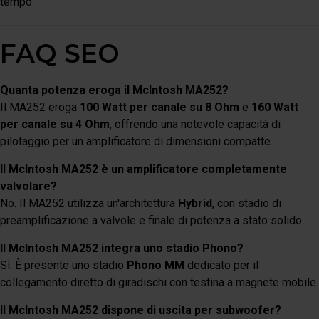
tempo.
FAQ SEO
Quanta potenza eroga il McIntosh MA252?
Il MA252 eroga
100 Watt per canale su 8 Ohm
e
160 Watt
per canale su 4 Ohm
, offrendo una notevole capacità di
pilotaggio per un amplificatore di dimensioni compatte.
Il McIntosh MA252 è un amplificatore completamente
valvolare?
No. Il MA252 utilizza un'architettura
Hybrid
, con stadio di
preamplificazione a valvole e finale di potenza a stato solido.
Il McIntosh MA252 integra uno stadio Phono?
Sì. È presente uno stadio
Phono MM
dedicato per il
collegamento diretto di giradischi con testina a magnete mobile.
Il McIntosh MA252 dispone di uscita per subwoofer?