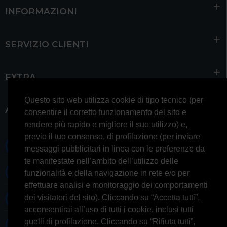
INFORMAZIONI
SERVIZIO CLIENTI
EXTRA
Questo sito web utilizza cookie di tipo tecnico (per
ACCOUNT
consentire il corretto funzionamento del sito e
rendere più rapido e migliore il suo utilizzo) e,
previo il tuo consenso, di profilazione (per inviare
0697245677 0697245678
messaggi pubblicitari in linea con le preferenze da
te manifestate nell’ambito dell’utilizzo delle
Whatsapp 3314433674
funzionalità e della navigazione in rete e/o per
effettuare analisi e monitoraggio dei comportamenti
dei visitatori del sito). Cliccando su “Accetta tutti”,
Informazioni generiche
acconsentirai all’uso di tutti i cookie, inclusi tutti
quelli di profilazione. Cliccando su “Rifiuta tutti”,
Informazioni commerciali