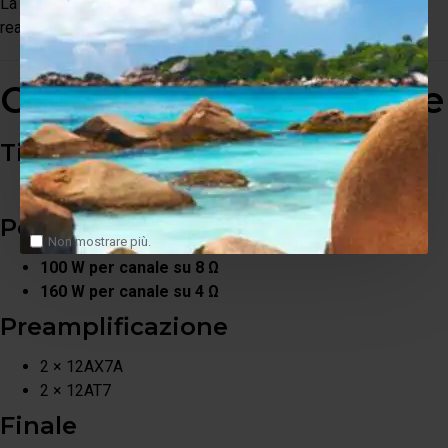
La presenza dell'uscita subwoofer permette inoltre di
realizzare sistemi stereo 2.1 perfettamente integrati.
Caratteristiche tecniche
Tipologia
Amplificatore integrato Hybrid
Potenza
Non mostrare più.
100 W per canale su 8 Ω
160 W per canale su 4 Ω
Preamplificazione
2 × 12AX7A
2 × 12AT7
Finale