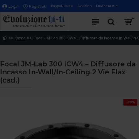
Login
Registrati
Paypal/Carte
Bonifico
Findomestic
Cerca
Focal JM-Lab 300 ICW4 – Diffusore da Incasso In-Wall/In-Ce
Focal JM-Lab 300 ICW4 – Diffusore da
Incasso In-Wall/In-Ceiling 2 Vie Flax
(cad.)
-30 %