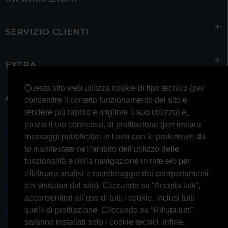
SERVIZIO CLIENTI
EXTRA
Questo sito web utilizza cookie di tipo tecnico (per
ACCOUNT
consentire il corretto funzionamento del sito e
rendere più rapido e migliore il suo utilizzo) e,
previo il tuo consenso, di profilazione (per inviare
0697245677 0697245678
messaggi pubblicitari in linea con le preferenze da
te manifestate nell’ambito dell’utilizzo delle
Whatsapp 3314433674
funzionalità e della navigazione in rete e/o per
effettuare analisi e monitoraggio dei comportamenti
dei visitatori del sito). Cliccando su “Accetta tutti”,
Informazioni generiche
acconsentirai all’uso di tutti i cookie, inclusi tutti
quelli di profilazione. Cliccando su “Rifiuta tutti”,
Informazioni commerciali
saranno installati solo i cookie tecnici. Infine,