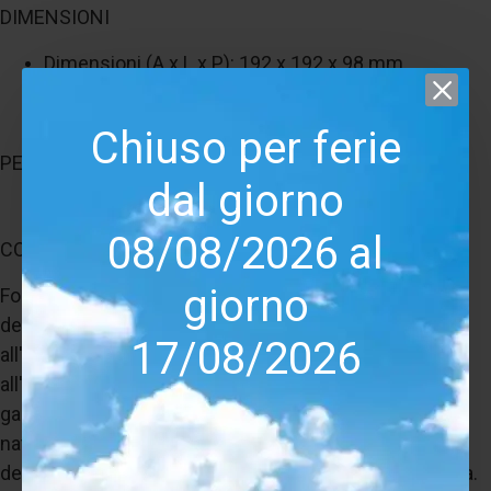
DIMENSIONI
Dimensioni (A x L x P): 192 x 192 x 98 mm
Diametro foro di taglio: 163 mm
Profondità minima di installazione: 93 mm
Chiuso per ferie
PESO
dal giorno
1,30 kg
08/08/2026 al
CONCLUSIONE
giorno
Focal JM-Lab 300 ICW4 è la scelta ideale per chi
desidera integrare un sistema audio di qualità elevata
17/08/2026
all'interno dell'ambiente domestico senza rinunciare
all'estetica. Le tecnologie Flax e Alluminio/Magnesio
garantiscono una riproduzione musicale precisa e
naturale, mentre la versatilità d'installazione ne fa uno
dei diffusori da incasso più interessanti della categoria.