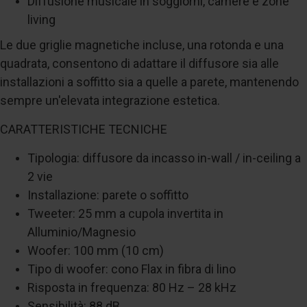
Diffusione musicale in soggiorni, camere e zone
living
Le due griglie magnetiche incluse, una rotonda e una
quadrata, consentono di adattare il diffusore sia alle
installazioni a soffitto sia a quelle a parete, mantenendo
sempre un'elevata integrazione estetica.
CARATTERISTICHE TECNICHE
Tipologia: diffusore da incasso in-wall / in-ceiling a
2 vie
Installazione: parete o soffitto
Tweeter: 25 mm a cupola invertita in
Alluminio/Magnesio
Woofer: 100 mm (10 cm)
Tipo di woofer: cono Flax in fibra di lino
Risposta in frequenza: 80 Hz – 28 kHz
Sensibilità: 88 dB