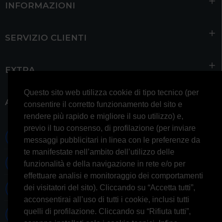
INFORMAZIONI
SERVIZIO CLIENTI
EXTRA
Questo sito web utilizza cookie di tipo tecnico (per
ACCOUNT
consentire il corretto funzionamento del sito e
rendere più rapido e migliore il suo utilizzo) e,
previo il tuo consenso, di profilazione (per inviare
0697245677 0697245678
messaggi pubblicitari in linea con le preferenze da
te manifestate nell’ambito dell’utilizzo delle
Whatsapp 3314433674
funzionalità e della navigazione in rete e/o per
effettuare analisi e monitoraggio dei comportamenti
dei visitatori del sito). Cliccando su “Accetta tutti”,
Informazioni generiche
acconsentirai all’uso di tutti i cookie, inclusi tutti
quelli di profilazione. Cliccando su “Rifiuta tutti”,
Informazioni commerciali