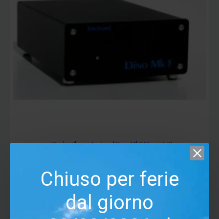
Stadio Phono Trichord Dino Mk3/Dino+/HP
1,269.00€
1,410.00€
Chiuso per ferie
AGGIUNGI AL CARRELLO
SALVA
CONFRONTA
dal giorno
-10 %