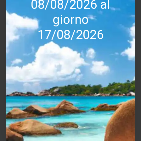
08/08/2026 al
giorno
17/08/2026
Stadio Phono Trichord Dino Mk3/G2NC Dino+
1,381.50€
1,535.00€