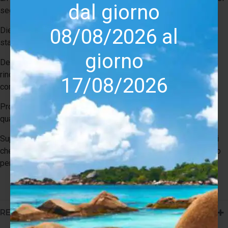
dal giorno
segnale superiore.
08/08/2026 al
Dielettrico in PP: garantisce la massima integrità del segnale,
stabilità chimica e lunga durata.
giorno
Design collaborativo: sviluppato in collaborazione con un
rinomato progettista di altoparlanti svedese; utilizzato anche
17/08/2026
come cablaggio interno nella sua ultima linea di diffusori.
Prodotto con orgoglio in Svezia: realizzato con precisione e
qualità da esperti.
Supra XL Annorum: un cavo per altoparlanti ad alte prestazioni
che esalta il vero potenziale del tuo sistema audio. Progettato
per gli audiofili, progettato per durare a lungo.
RECENSIONI (0)