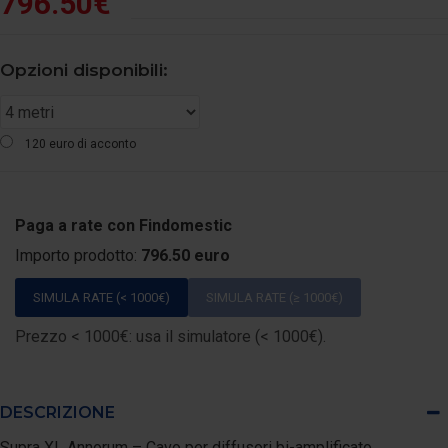
796.50€
Opzioni disponibili:
120 euro di acconto
Paga a rate con Findomestic
Importo prodotto:
796.50 euro
SIMULA RATE (< 1000€)
SIMULA RATE (≥ 1000€)
Prezzo < 1000€: usa il simulatore (< 1000€).
DESCRIZIONE
Supra XL Annorum – Cavo per diffusori bi-amplificato