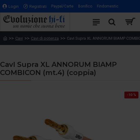
Login
Registrati
Paypal/Carte
Bonifico
Findomestic
Cavi
Cavi di potenza
CavI Supra XL ANNORUM BIAMP COMBICO
CavI Supra XL ANNORUM BIAMP
COMBICON (mt.4) (coppia)
-10 %