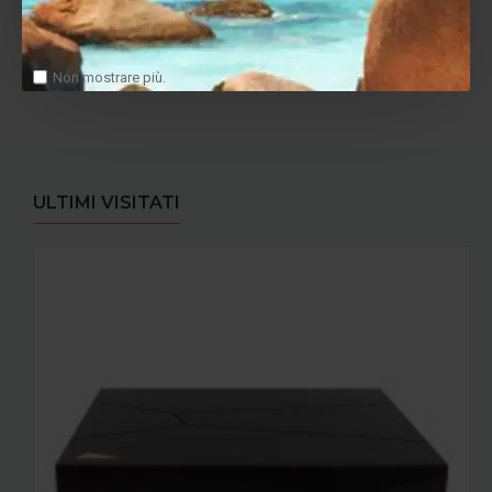
Tags:
CavI Supra XL ANNORUM BIAMP COMBICON (mt.4)
Non mostrare più.
ULTIMI VISITATI