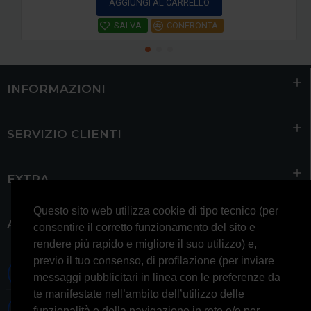
AGGIUNGI AL CARRELLO
SALVA
CONFRONTA
INFORMAZIONI
SERVIZIO CLIENTI
EXTRA
Questo sito web utilizza cookie di tipo tecnico (per
ACCOUNT
consentire il corretto funzionamento del sito e
rendere più rapido e migliore il suo utilizzo) e,
previo il tuo consenso, di profilazione (per inviare
0697245677 0697245678
messaggi pubblicitari in linea con le preferenze da
te manifestate nell’ambito dell’utilizzo delle
Whatsapp 3314433674
funzionalità e della navigazione in rete e/o per