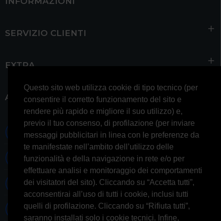
INFORMAZIONI
SERVIZIO CLIENTI
EXTRA
Questo sito web utilizza cookie di tipo tecnico (per
ACCOUNT
consentire il corretto funzionamento del sito e
rendere più rapido e migliore il suo utilizzo) e,
previo il tuo consenso, di profilazione (per inviare
0697245677 0697245678
messaggi pubblicitari in linea con le preferenze da
te manifestate nell’ambito dell’utilizzo delle
Whatsapp 3314433674
funzionalità e della navigazione in rete e/o per
effettuare analisi e monitoraggio dei comportamenti
dei visitatori del sito). Cliccando su “Accetta tutti”,
Informazioni generiche
acconsentirai all’uso di tutti i cookie, inclusi tutti
quelli di profilazione. Cliccando su “Rifiuta tutti”,
Informazioni commerciali
saranno installati solo i cookie tecnici. Infine,