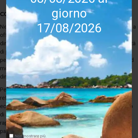
Peso di trasporto: 125 kg
giorno
CONCLUSIONI
17/08/2026
Nell’utilizzo reale, Audia Flight Strumento 4 MkII riesce a
offrire una combinazione rarissima di controllo,
dinamica, naturalezza e raffinatezza sonora. La capacità
di pilotaggio elevatissima e la trasparenza assoluta
permettono di valorizzare realmente diffusori high-end
moderni senza alcun compromesso timbrico o
dinamico.
Per chi cerca un amplificatore finale stereo realmente
reference, costruito secondo standard costruttivi
eccezionali e capace di accompagnare impianti stereo
di altissimo livello, Audia Flight Strumento 4 MkII
rappresenta una delle proposte più convincenti nel
panorama Hi-End contemporaneo.
Non mostrare più.