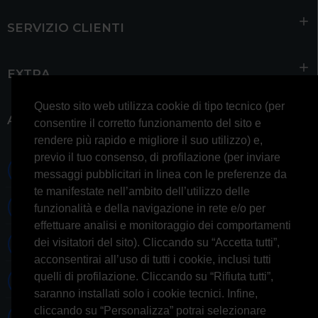
SERVIZIO CLIENTI
EXTRA
Questo sito web utilizza cookie di tipo tecnico (per
ACCOUNT
consentire il corretto funzionamento del sito e
rendere più rapido e migliore il suo utilizzo) e,
previo il tuo consenso, di profilazione (per inviare
0697245677 0697245678
messaggi pubblicitari in linea con le preferenze da
te manifestate nell’ambito dell’utilizzo delle
Whatsapp 3314433674
funzionalità e della navigazione in rete e/o per
effettuare analisi e monitoraggio dei comportamenti
dei visitatori del sito). Cliccando su “Accetta tutti”,
Informazioni generiche
acconsentirai all’uso di tutti i cookie, inclusi tutti
quelli di profilazione. Cliccando su “Rifiuta tutti”,
Informazioni commerciali
saranno installati solo i cookie tecnici. Infine,
cliccando su “Personalizza” potrai selezionare
Informazioni tecniche