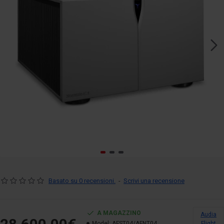
Basato su 0 recensioni.
-
Scrivi una recensione
A MAGAZZINO
Audia
Model:
AFST04/AFNT04
Flight