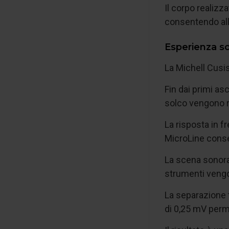
Il corpo realizz
consentendo alla
Esperienza s
La Michell Cusis
Fin dai primi as
solco vengono r
La risposta in 
MicroLine conse
La scena sonora
strumenti vengo
La separazione t
di 0,25 mV perm