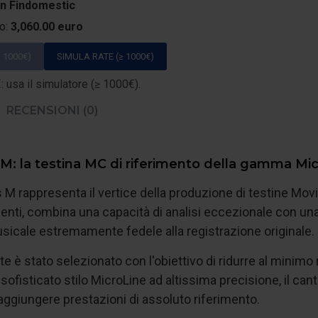
on Findomestic
to:
3,060.00 euro
 1000€)
SIMULA RATE (≥ 1000€)
 usa il simulatore (≥ 1000€).
RECENSIONI (0)
 M: la testina MC di riferimento della gamma Mic
 M rappresenta il vertice della produzione di testine Movin
igenti, combina una capacità di analisi eccezionale con un
sicale estremamente fedele alla registrazione originale.
 è stato selezionato con l'obiettivo di ridurre al minim
 sofisticato stilo MicroLine ad altissima precisione, il cant
aggiungere prestazioni di assoluto riferimento.