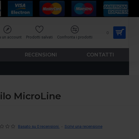
0
a un account
Prodotti salvati
Confronta i prodotti
RECENSIONI
CONTATTI
ilo MicroLine
Basato su 0 recensioni.
-
Scrivi una recensione