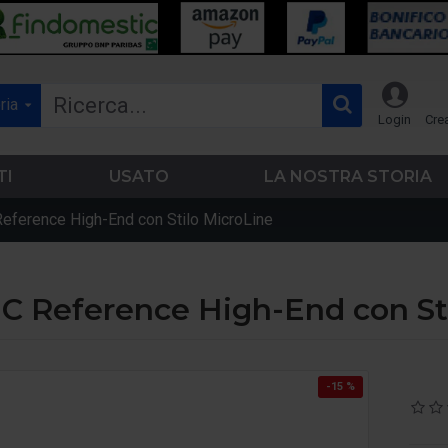
ria
Login
Cre
TI
USATO
LA NOSTRA STORIA
Reference High-End con Stilo MicroLine
MC Reference High-End con St
-15 %