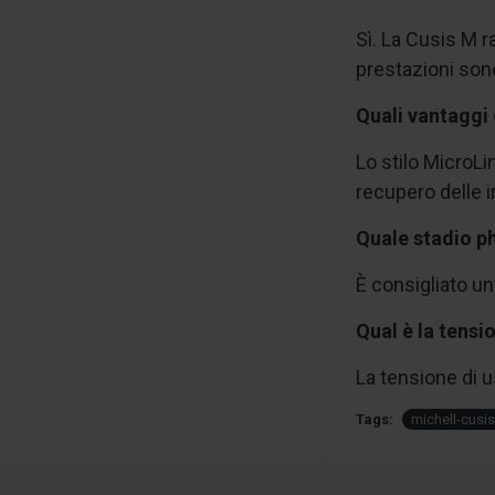
Sì. La Cusis M r
prestazioni son
Quali vantaggi 
Lo stilo MicroLi
recupero delle 
Quale stadio ph
È consigliato un
Qual è la tensi
La tensione di us
Tags:
michell-cusi