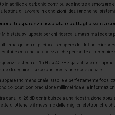
ato in acrilico e carbonio contribuisce inoltre a smorzare 
 testina di lavorare in condizioni ideali anche nei sistemi 
onora: trasparenza assoluta e dettaglio senza 
 M è stata sviluppata per chi ricerca la massima fedeltà 
colti emerge una capacità di recupero del dettaglio impres
estituite con una naturalezza che permette di percepire s
frequenza estesa da 15 Hz a 45 kHz garantisce una riprod
nte di seguire il solco con precisione eccezionale.
 appare tridimensionale, stabile e perfettamente focalizz
no collocati con precisione millimetrica e le informazion
ra canali di 28 dB contribuisce a una ricostruzione spaziale
ette di ottenere il massimo dalle migliori elettroniche p