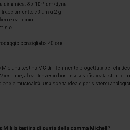
 dinamica: 8 x 10⁻⁶ cm/dyne
i tracciamento: 70 μm a 2 g
lico e carbonio
uminio
rodaggio consigliato: 40 ore
 M è una testina MC di riferimento progettata per chi desi
 MicroLine, al cantilever in boro e alla sofisticata struttur
isione e musicalità. Una scelta ideale per sistemi analogici
s M è la testina di punta della gamma Michell?