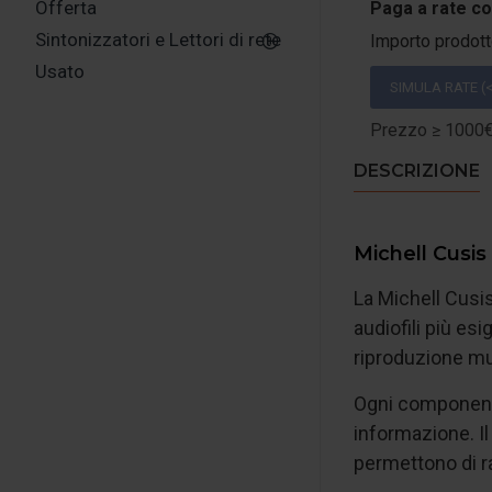
Offerta
Paga a rate c
Sintonizzatori e Lettori di rete
Importo prodot
Usato
SIMULA RATE (<
Prezzo ≥ 1000€:
DESCRIZIONE
Michell Cusis
La Michell Cusis
audiofili più es
riproduzione mu
Ogni componente
informazione. Il
permettono di r