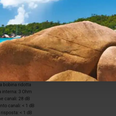
he tecniche
 MC (Moving Coil)
i uscita: 0,25 mV
n frequenza: 15 Hz – 45 kHz
ttura consigliata: 2,0 g
sigliato: 100 Ohm
 boro
oLine di ultra precisione
bobine: rame puro da 30 μm
a bobina ridotta
 interna: 3 Ohm
e canali: 28 dB
nto canali: < 1 dB
i risposta: < 1 dB