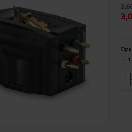
3,6
3,
Opzi
1