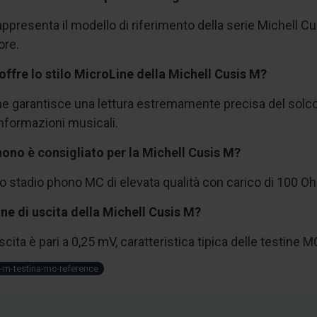
appresenta il modello di riferimento della serie Michell C
ore.
offre lo stilo MicroLine della Michell Cusis M?
ne garantisce una lettura estremamente precisa del solco,
informazioni musicali.
ono è consigliato per la Michell Cusis M?
o stadio phono MC di elevata qualità con carico di 100 Oh
one di uscita della Michell Cusis M?
cita è pari a 0,25 mV, caratteristica tipica delle testine M
s-m-testina-mc-reference