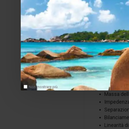
bassa e media.
Caratteristic
Tipologia:
Tensione d
Risposta i
Forza di le
Carico con
Cantilever:
Stilo: Micr
Materiale 
Non mostrare più.
Massa dell
Impedenza
Separazion
Bilanciame
Linearità d