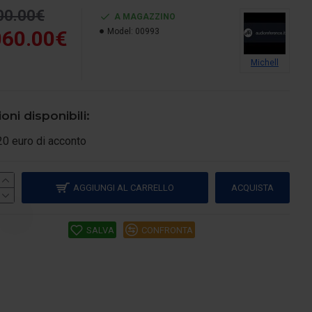
00.00€
A MAGAZZINO
060.00€
Model:
00993
Michell
oni disponibili:
20 euro di acconto
AGGIUNGI AL CARRELLO
ACQUISTA
SALVA
CONFRONTA