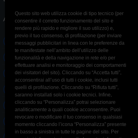
Questo sito web utilizza cookie di tipo tecnico (per
ACCOUNT
consentire il corretto funzionamento del sito e
rendere più rapido e migliore il suo utilizzo) e,
previo il tuo consenso, di profilazione (per inviare
0697245677 0697245678
messaggi pubblicitari in linea con le preferenze da
te manifestate nell’ambito dell’utilizzo delle
Whatsapp 3314433674
funzionalità e della navigazione in rete e/o per
effettuare analisi e monitoraggio dei comportamenti
dei visitatori del sito). Cliccando su “Accetta tutti”,
Informazioni generiche
acconsentirai all’uso di tutti i cookie, inclusi tutti
quelli di profilazione. Cliccando su “Rifiuta tutti”,
Informazioni commerciali
saranno installati solo i cookie tecnici. Infine,
cliccando su “Personalizza” potrai selezionare
Informazioni tecniche
analiticamente a quali cookie acconsentire. Puoi
revocare o modificare il tuo consenso in qualsiasi
Facebook
momento cliccando l’icona “Personalizza” presente
in basso a sinistra in tutte le pagine del sito. Per
Skype