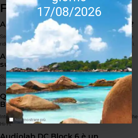
FAQ SEO
17/08/2026
A cosa serve Audiolab DC Block 6?
Serve a eliminare la componente continua dalla rete elettrica e
ridurre rumori e vibrazioni dei trasformatori negli impianti Hi-Fi.
Audiolab DC Block 6 migliora il
suono?
Sì, può migliorare silenzio di fondo, dinamica, controllo del
basso e naturalezza generale dell’ascolto.
Quante prese ha Audiolab DC
Block 6?
Integra
6 prese di alimentazione
per collegare più elettroniche
Non mostrare più.
Hi-Fi.
Audiolab DC Block 6 è un