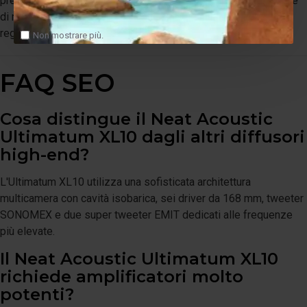
prestazioni assolute senza compromessi e un ascolto capace
di restituire tutta la complessità e l'emozione della
registrazione originale.
Non mostrare più.
FAQ SEO
Cosa distingue il Neat Acoustic
Ultimatum XL10 dagli altri diffusori
high-end?
L'Ultimatum XL10 utilizza una sofisticata architettura
multicamera con cavità isobarica, sei driver da 168 mm, tweeter
SONOMEX e due super tweeter EMIT dedicati alle frequenze
più elevate.
Il Neat Acoustic Ultimatum XL10
richiede amplificatori molto
potenti?