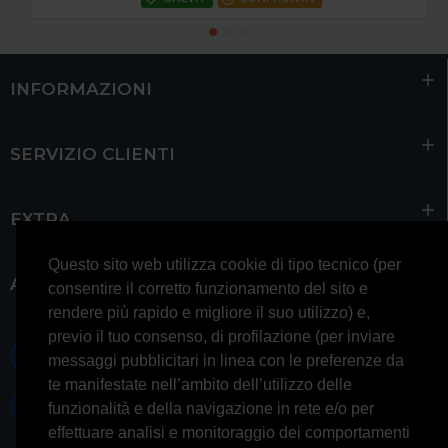
INFORMAZIONI
SERVIZIO CLIENTI
EXTRA
Questo sito web utilizza cookie di tipo tecnico (per
ACCOUNT
consentire il corretto funzionamento del sito e
rendere più rapido e migliore il suo utilizzo) e,
previo il tuo consenso, di profilazione (per inviare
0697245677 0697245678
messaggi pubblicitari in linea con le preferenze da
te manifestate nell’ambito dell’utilizzo delle
Whatsapp 3314433674
funzionalità e della navigazione in rete e/o per
effettuare analisi e monitoraggio dei comportamenti