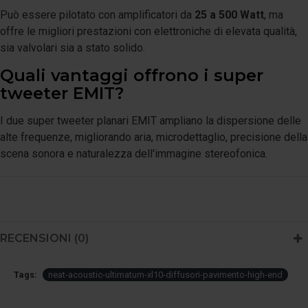
Può essere pilotato con amplificatori da
25 a 500 Watt
, ma
offre le migliori prestazioni con elettroniche di elevata qualità,
sia valvolari sia a stato solido.
Quali vantaggi offrono i super
tweeter EMIT?
I due super tweeter planari EMIT ampliano la dispersione delle
alte frequenze, migliorando aria, microdettaglio, precisione della
scena sonora e naturalezza dell'immagine stereofonica.
RECENSIONI (0)
Tags:
neat-acoustic-ultimatum-xl10-diffusori-pavimento-high-end