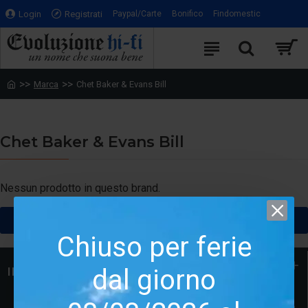
Login
Registrati
Paypal/Carte
Bonifico
Findomestic
Marca
Chet Baker & Evans Bill
Chet Baker & Evans Bill
Nessun prodotto in questo brand.
CONTINUA
Chiuso per ferie
dal giorno
INFORMAZIONI