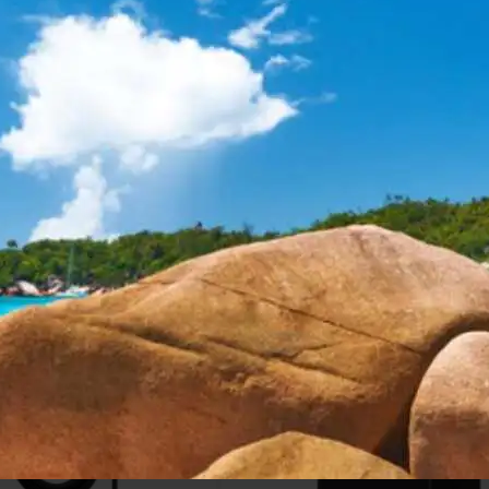
6977322661261/6977322661346 (
Mission
6975268789063/6
CDT – Meccanica CD
Mission 750 (Coppia) – Di
te Digitali e
Stand Hi-Fi 2 Vie Bass Re
e USB
1,190.00€
1,130.00€
9.00€
588.00€
a
Confronta
Salva
Confro
ACQUISTA
ACQUISTA
-5 %