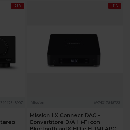
-26 %
-5 %
974017848907
Mission
6974017848723
Mission LX Connect DAC –
Stereo
Convertitore D/A Hi-Fi con
Bluetooth aptX HD e HDMI ARC