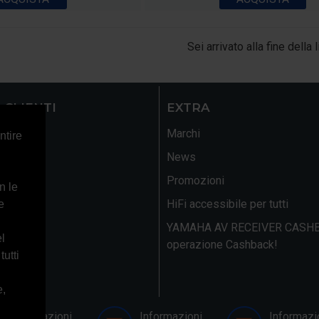
Sei arrivato alla fine della l
 CLIENTI
EXTRA
Marchi
ntire
News
ito
Promozioni
n le
HiFi accessibile per tutti
e
YAMAHA AV RECEIVER CASHB
el
operazione Cashback!
tutti
e,
Informazioni
Informazioni
Informazi