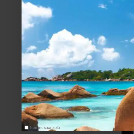
Mission
Mission 778
Hi-Fi con Usci
Riproduzion
61
Salv
Non mostrare più.