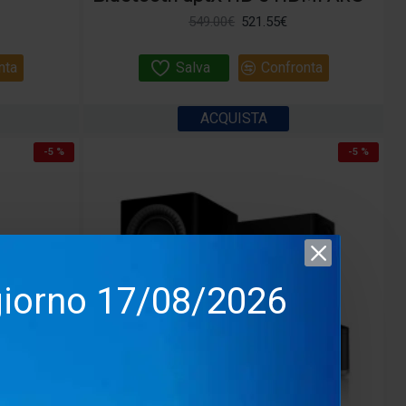
549.00€
521.55€
nta
Salva
Confronta
ACQUISTA
-5 %
-5 %
 giorno 17/08/2026