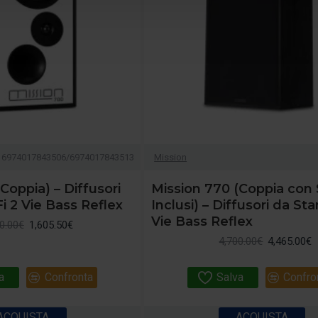
6974017843506/6974017843513
Mission
Coppia) – Diffusori
Mission 770 (Coppia con
i 2 Vie Bass Reflex
Inclusi) – Diffusori da Sta
Vie Bass Reflex
0.00€
1,605.50€
4,700.00€
4,465.00€
a
Confronta
Salva
Confro
ACQUISTA
ACQUISTA