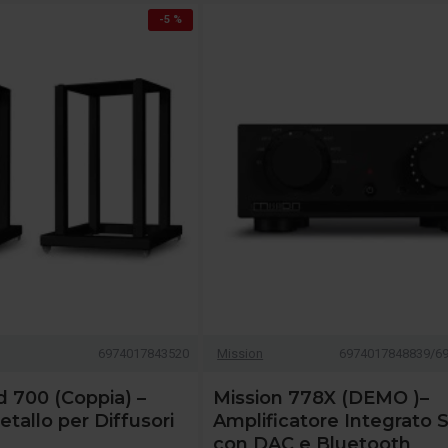
-5 %
6974017843520
Mission
6974017848839/6
d 700 (Coppia) –
Mission 778X (DEMO )–
etallo per Diffusori
Amplificatore Integrato 
con DAC e Bluetooth