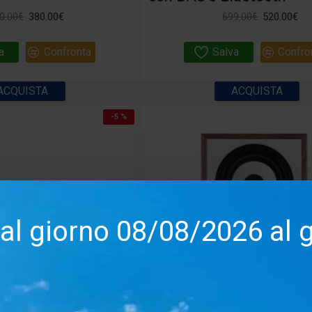
0.00€
380.00€
699.00€
520.00€
a
Confronta
Salva
Confro
ACQUISTA
ACQUISTA
-5 %
dal giorno 08/08/2026 al