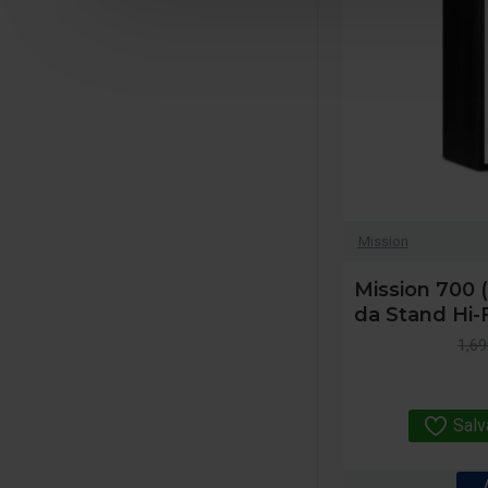
Mission
Mission 700 (
da Stand Hi-F
1,69
Salv