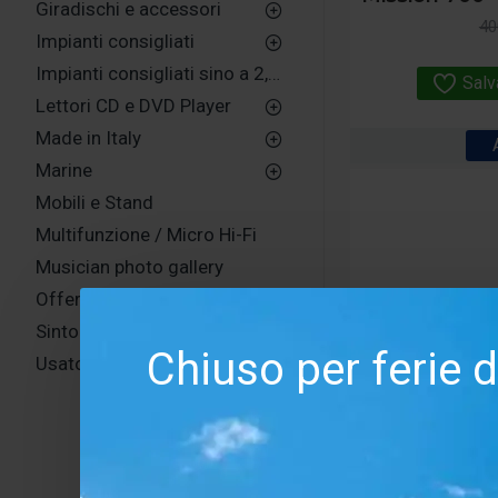
Giradischi e accessori
40
Impianti consigliati
Impianti consigliati sino a 2,500,00 euro
Salv
Lettori CD e DVD Player
Made in Italy
Marine
Mobili e Stand
Multifunzione / Micro Hi-Fi
Musician photo gallery
Offerta
Sintonizzatori e Lettori di rete
Chiuso per ferie 
Usato