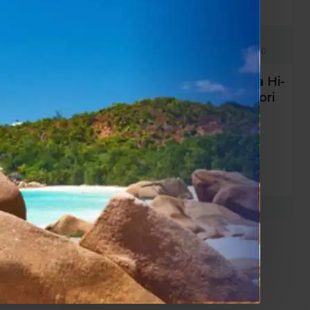
975268789056
Mission
6974017840697/6974017840628/6974017840710
ffusori da
Mission LX Connect – Sistema Hi-
flex
Fi Stereo Wireless con Diffusori
Attivi e Hub Digitale
1,299.00€
1,234.05€
nta
Salva
Confronta
ACQUISTA
-5 %