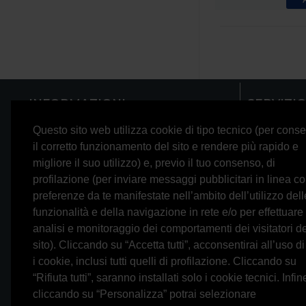
INFORMAZIONI
SERVIZIO
Recensioni
Contattaci
Questo sito web utilizza cookie di tipo tecnico (per conse
il corretto funzionamento del sito e rendere più rapido e
La nostra storia
Restituzioni
migliore il suo utilizzo) e, previo il tuo consenso, di
Trasparenza bancaria
Mappa del s
profilazione (per inviare messaggi pubblicitari in linea co
Modalità di pagamento
Newsletter
preferenze da te manifestate nell’ambito dell’utilizzo dell
funzionalità e della navigazione in rete e/o per effettuare
Condizioni di vendita
analisi e monitoraggio dei comportamenti dei visitatori d
Privacy
sito). Cliccando su “Accetta tutti”, acconsentirai all’uso di 
i cookie, inclusi tutti quelli di profilazione. Cliccando su
Cookie Policy
“Rifiuta tutti”, saranno installati solo i cookie tecnici. Infin
cliccando su “Personalizza” potrai selezionare
0697245677
Whatsapp