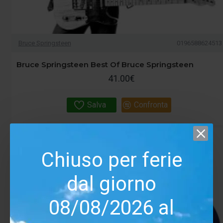
Bruce Springsteen
0196588624513
Bruce Springsteen Best Of Bruce Springsteen
41.00€
Salva
Confronta
Chiuso per ferie
dal giorno
08/08/2026 al