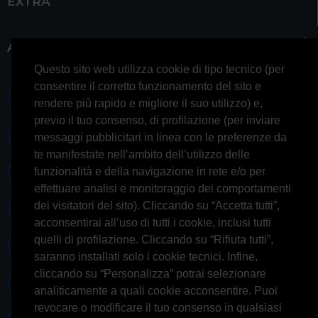
EXTRA
ACCOUNT
Questo sito web utilizza cookie di tipo tecnico (per
consentire il corretto funzionamento del sito e
0697245677 0697245678
rendere più rapido e migliore il suo utilizzo) e,
previo il tuo consenso, di profilazione (per inviare
Whatsapp 3314433674
messaggi pubblicitari in linea con le preferenze da
te manifestate nell’ambito dell’utilizzo delle
Informazioni generiche
funzionalità e della navigazione in rete e/o per
effettuare analisi e monitoraggio dei comportamenti
dei visitatori del sito). Cliccando su “Accetta tutti”,
Informazioni commerciali
acconsentirai all’uso di tutti i cookie, inclusi tutti
quelli di profilazione. Cliccando su “Rifiuta tutti”,
Informazioni tecniche
saranno installati solo i cookie tecnici. Infine,
cliccando su “Personalizza” potrai selezionare
Facebook
analiticamente a quali cookie acconsentire. Puoi
revocare o modificare il tuo consenso in qualsiasi