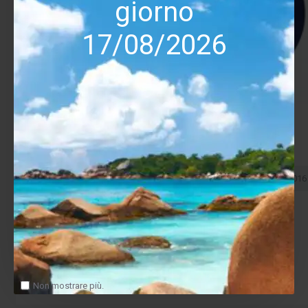
giorno
17/08/2026
Bruce Springsteen
0196588699016
Bruce Springsteen Best Of Bruce Springsteen Ed.
limitata Blu
49.00€
Salva
Confronta
Non mostrare più.