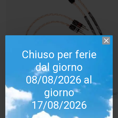
Chiuso per ferie
dal giorno
08/08/2026 al
giorno
Kimber Kable
00047
17/08/2026
Kimber Kable Timbre XLR BAL (coppia)
270.00€