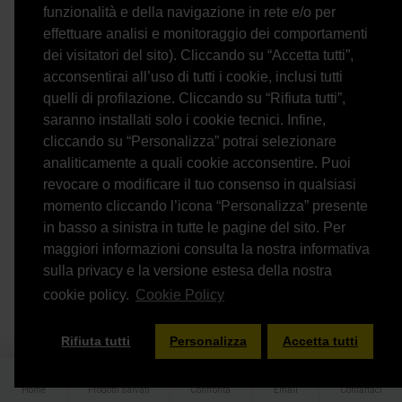
funzionalità e della navigazione in rete e/o per
effettuare analisi e monitoraggio dei comportamenti
dei visitatori del sito). Cliccando su “Accetta tutti”,
Kimber Kable
KB1141
acconsentirai all’uso di tutti i cookie, inclusi tutti
quelli di profilazione. Cliccando su “Rifiuta tutti”,
Cavi Kimber cable Hero WBT114Cu Rca (coppia)
saranno installati solo i cookie tecnici. Infine,
565.00€
cliccando su “Personalizza” potrai selezionare
analiticamente a quali cookie acconsentire. Puoi
Salva
Confronta
revocare o modificare il tuo consenso in qualsiasi
momento cliccando l’icona “Personalizza” presente
in basso a sinistra in tutte le pagine del sito. Per
maggiori informazioni consulta la nostra informativa
sulla privacy e la versione estesa della nostra
cookie policy.
Cookie Policy
FILTER PRODUCTS
Rifiuta tutti
Personalizza
Accetta tutti
Home
Prodotti salvati
Confronta
Email
Contattaci