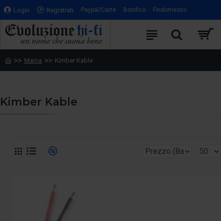
Login
Registrati
Paypal/Carte
Bonifico
Findomestic
Marca
Kimber Kable
Kimber Kable