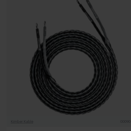
Kimber Kable
00090