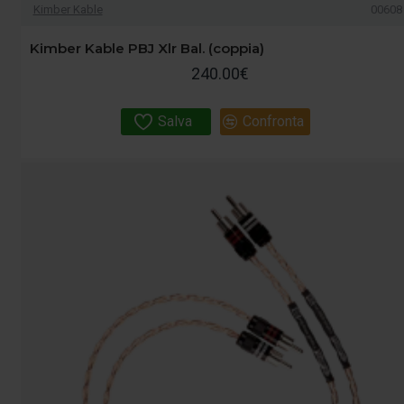
Kimber Kable
00608
Kimber Kable PBJ Xlr Bal. (coppia)
240.00€
Salva
Confronta