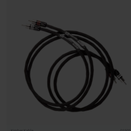
Kimber Kable
01502