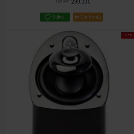
299.00€
360.00€
Salva
Confronta
-17 %