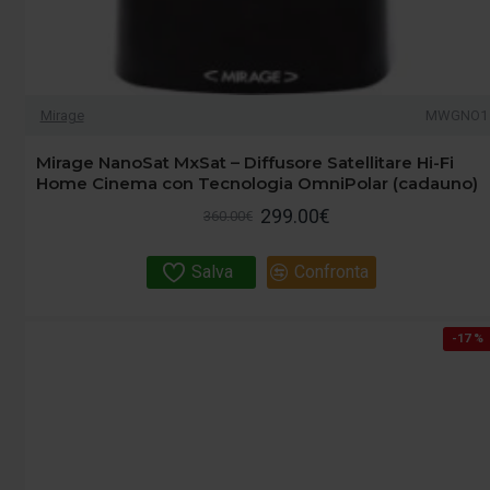
Mirage
MWGNO1
Mirage NanoSat MxSat – Diffusore Satellitare Hi-Fi
Home Cinema con Tecnologia OmniPolar (cadauno)
299.00€
360.00€
Salva
Confronta
-17 %