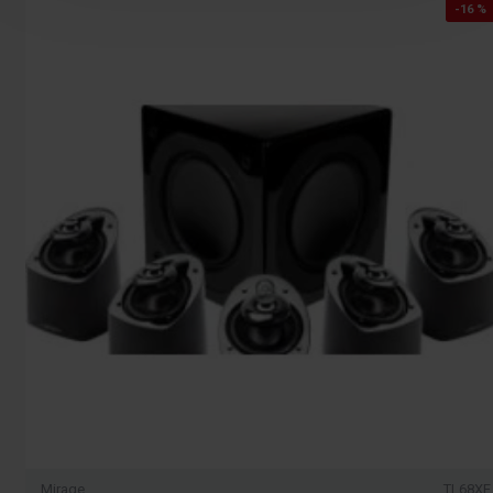
-16 %
Mirage
TL68XE