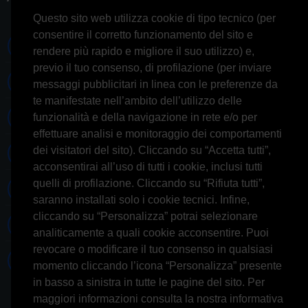
Questo sito web utilizza cookie di tipo tecnico (per
consentire il corretto funzionamento del sito e
0697245677 0697245678
rendere più rapido e migliore il suo utilizzo) e,
previo il tuo consenso, di profilazione (per inviare
Whatsapp 3314433674
messaggi pubblicitari in linea con le preferenze da
te manifestate nell’ambito dell’utilizzo delle
Informazioni generiche
funzionalità e della navigazione in rete e/o per
effettuare analisi e monitoraggio dei comportamenti
dei visitatori del sito). Cliccando su “Accetta tutti”,
Informazioni commerciali
acconsentirai all’uso di tutti i cookie, inclusi tutti
quelli di profilazione. Cliccando su “Rifiuta tutti”,
Informazioni tecniche
saranno installati solo i cookie tecnici. Infine,
cliccando su “Personalizza” potrai selezionare
Facebook
analiticamente a quali cookie acconsentire. Puoi
revocare o modificare il tuo consenso in qualsiasi
Skype
momento cliccando l’icona “Personalizza” presente
in basso a sinistra in tutte le pagine del sito. Per
maggiori informazioni consulta la nostra informativa