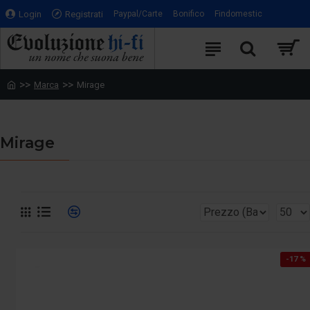
Login
Registrati
Paypal/Carte
Bonifico
Findomestic
Marca
Mirage
Mirage
-17 %