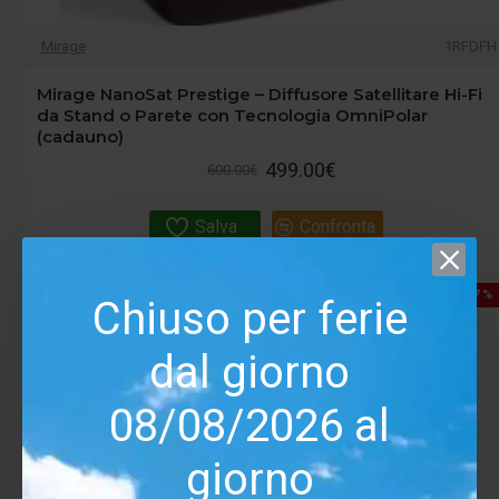
Mirage
1RFDFH
Mirage NanoSat Prestige – Diffusore Satellitare Hi-Fi
da Stand o Parete con Tecnologia OmniPolar
(cadauno)
499.00€
600.00€
Salva
Confronta
-17 %
Chiuso per ferie
dal giorno
08/08/2026 al
giorno