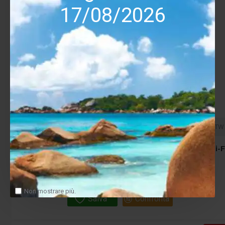
17/08/2026
Mirage
TYPZTW
Mirage Oasis Omni 6 Black – Diffusore da Esterno Hi-F
con Tecnologia Omnipolare
699.00€
840.00€
Non mostrare più.
Salva
Confronta