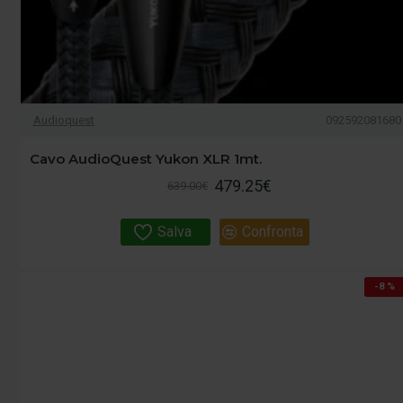
Audioquest
092592081680
Cavo AudioQuest Yukon XLR 1mt.
479.25€
639.00€
Salva
Confronta
-8 %