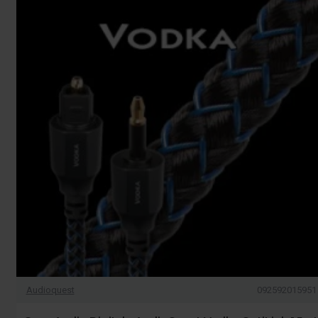
Audioquest
092592015951