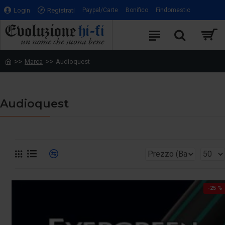
Login
Registrati
Paypal/Carte
Bonifico
Findomestic
Marca
Audioquest
Audioquest
-25 %