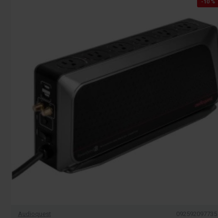
-10 %
Audioquest
092592097735