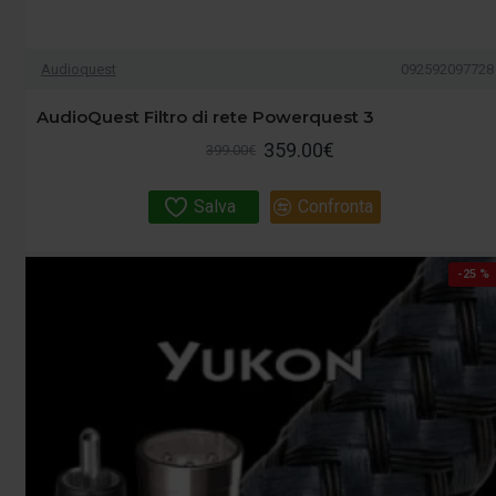
Audioquest
092592097728
AudioQuest Filtro di rete Powerquest 3
359.00€
399.00€
Salva
Confronta
-25 %