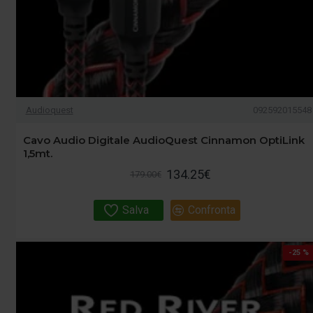
Audioquest
092592015548
Cavo Audio Digitale AudioQuest Cinnamon OptiLink
1,5mt.
134.25€
179.00€
Salva
Confronta
-25 %