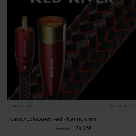
Audioquest
092592081352
Cavo AudioQuest Red River RCA 1mt.
179.25€
239.00€