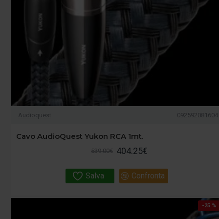
Audioquest
092592081604
Cavo AudioQuest Yukon RCA 1mt.
404.25€
539.00€
Salva
Confronta
-25 %