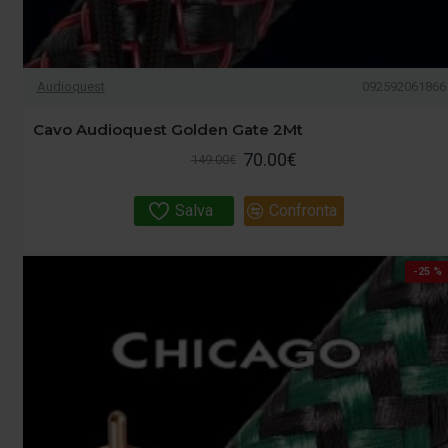
Audioquest
092592061866
Cavo Audioquest Golden Gate 2Mt
70.00€
149.00€
Salva
Confronta
-25 %