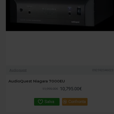
Audioquest
092592046023
AudioQuest Niagara 7000EU
10,795.00€
11,995.00€
Salva
Confronta