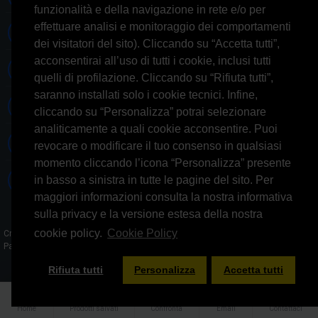
funzionalità e della navigazione in rete e/o per
effettuare analisi e monitoraggio dei comportamenti
Informazioni generiche
dei visitatori del sito). Cliccando su “Accetta tutti”,
acconsentirai all’uso di tutti i cookie, inclusi tutti
Informazioni commerciali
quelli di profilazione. Cliccando su “Rifiuta tutti”,
saranno installati solo i cookie tecnici. Infine,
Informazioni tecniche
cliccando su “Personalizza” potrai selezionare
analiticamente a quali cookie acconsentire. Puoi
Facebook
revocare o modificare il tuo consenso in qualsiasi
momento cliccando l’icona “Personalizza” presente
Skype
in basso a sinistra in tutte le pagine del sito. Per
maggiori informazioni consulta la nostra informativa
sulla privacy e la versione estesa della nostra
cookie policy.
Cookie Policy
Credits: AGlab.it - © 2026 All rights reserved - Powered by: GFD AUDIO SAS -
Partita IVA 09644031008​
FILTER PRODUCTS
Rifiuta tutti
Personalizza
Accetta tutti
Home
Prodotti salvati
Confronta
Email
Contattaci