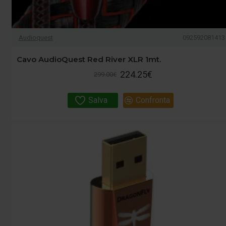
Audioquest
092592081413
Cavo AudioQuest Red River XLR 1mt.
224.25€
299.00€
Salva
Confronta