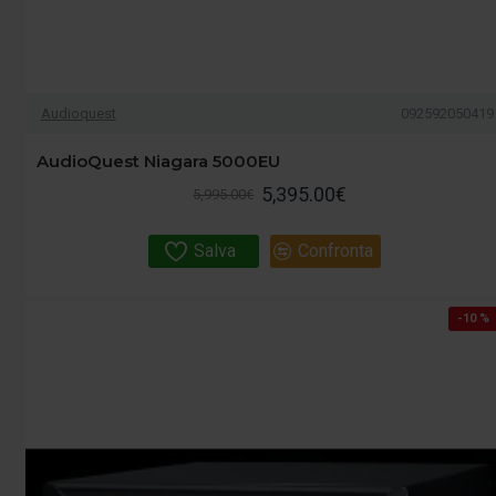
Audioquest
092592050419
AudioQuest Niagara 5000EU
5,395.00€
5,995.00€
Salva
Confronta
-10 %