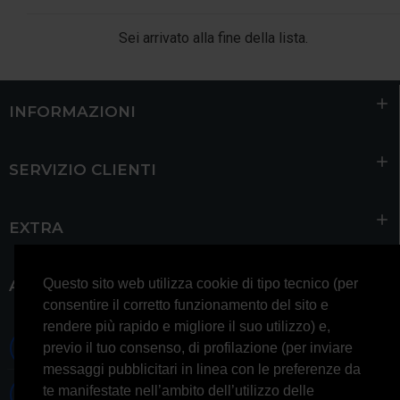
Sei arrivato alla fine della lista.
INFORMAZIONI
SERVIZIO CLIENTI
EXTRA
Questo sito web utilizza cookie di tipo tecnico (per
ACCOUNT
consentire il corretto funzionamento del sito e
rendere più rapido e migliore il suo utilizzo) e,
0697245677 0697245678
previo il tuo consenso, di profilazione (per inviare
messaggi pubblicitari in linea con le preferenze da
te manifestate nell’ambito dell’utilizzo delle
Whatsapp 3314433674