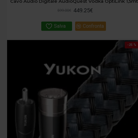
Cavo Audio Digitale AudioQuest Vodka OptiLink 1,5mt
449.25€
599.00€
Salva
Confronta
-25 %