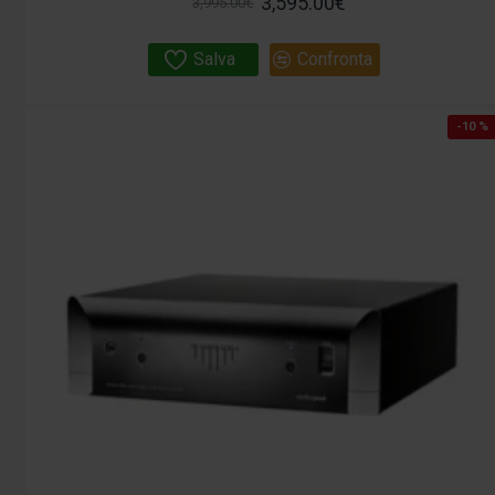
3,595.00€
3,995.00€
Salva
Confronta
-10 %