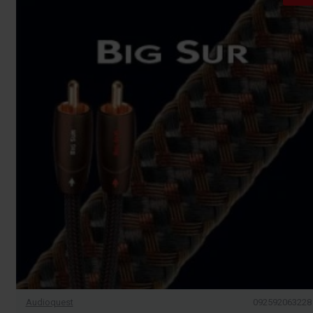
Audioquest
092592063228