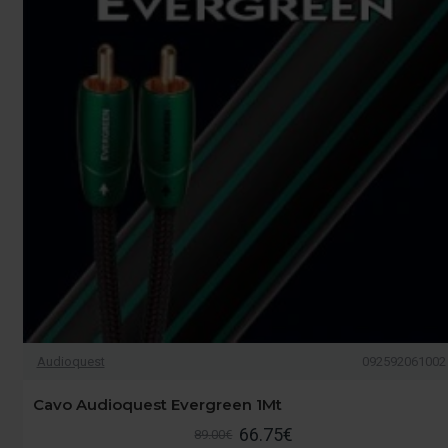
Audioquest
092592061002
Cavo Audioquest Evergreen 1Mt
66.75€
89.00€