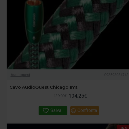
Audioquest
092592084742
Cavo AudioQuest Chicago 1mt.
104.25€
139.00€
Salva
Confronta
-25 %