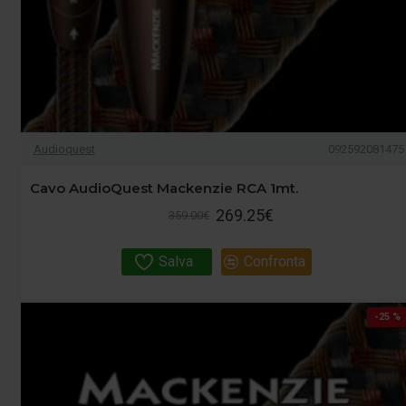
Audioquest
092592081475
Cavo AudioQuest Mackenzie RCA 1mt.
269.25€
359.00€
Salva
Confronta
-25 %