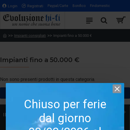
Login
Registrati
Paypal/Carte
Bonifico
Findomestic
Impianti consigliati
Impianti fino a 50.000 €
Impianti fino a 50.000 €
Non sono presenti prodotti in questa categoria.
CONTINUA
Chiuso per ferie
dal giorno
INFORMAZIONI