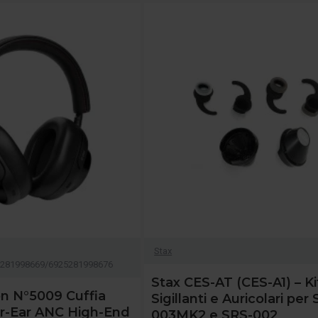
Stax
281998669/6925281998676
Stax CES-AT (CES-A1) – Ki
n N°5009 Cuffia
Sigillanti e Auricolari per 
r-Ear ANC High-End
003MK2 e SRS-002