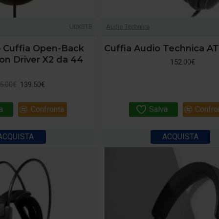
U0XSTB
Audio Technica
 Cuffia Open-Back
Cuffia Audio Technica 
on Driver X2 da 44
152.00€
5.00€
139.50€
a
Confronta
Salva
Confro
ACQUISTA
ACQUISTA