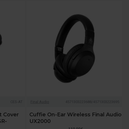
CES-AT
Final Audio
4571303223688/4571303223695
t Cover
Cuffie On-Ear Wireless Final Audio
SR-
UX2000