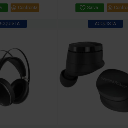
a
Confronta
Salva
Confro
ACQUISTA
ACQUISTA