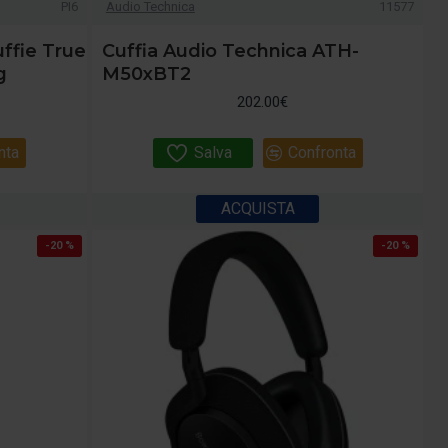
PI6
Audio Technica
11577
uffie True
Cuffia Audio Technica ATH-
g
M50xBT2
202.00€
nta
Salva
Confronta
ACQUISTA
-20 %
-20 %