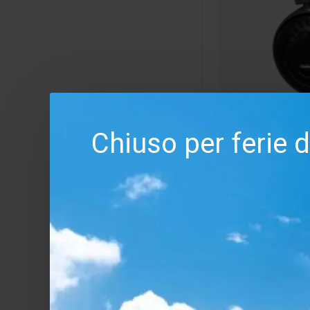
Chiuso per ferie 
Audio Technica
Cuffia Audio
AD500X
Salv