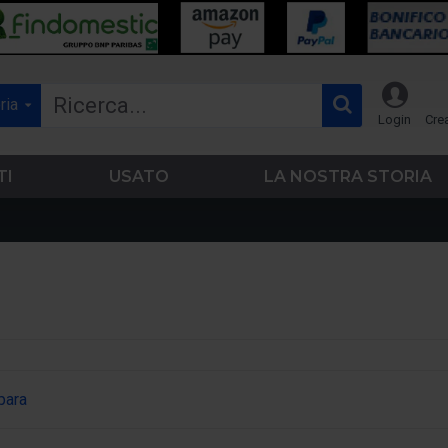
ria
Login
Cre
TI
USATO
LA NOSTRA STORIA
para