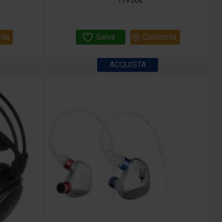
119.00€
nta
Salva
Confronta
ACQUISTA