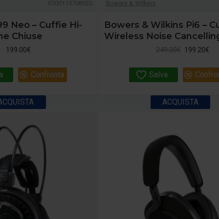
0700115708920
Bowers & Wilkins
9 Neo – Cuffie Hi-
Bowers & Wilkins Pi6 – C
he Chiuse
Wireless Noise Cancellin
199.00€
249.00€
199.20€
a
Confronta
Salva
Confro
ACQUISTA
ACQUISTA