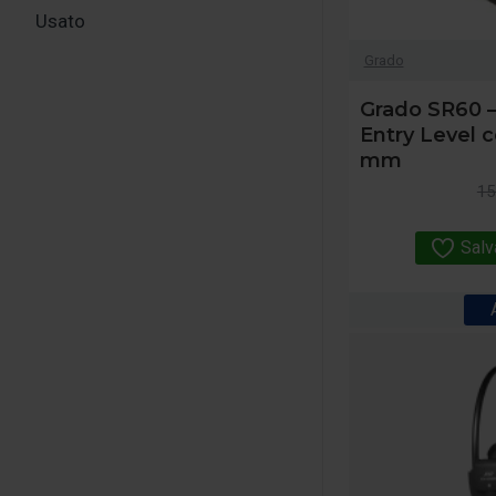
Usato
Grado
Grado SR60 –
Entry Level c
mm
15
Salv