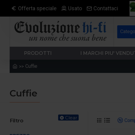
Offerta speciale
Usato
Contattaci
Catego
PRODOTTI
I MARCHI PIU' VENDU
Cuffie
Cuffie
Clear
Com
Filtro