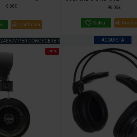
0.00€
98.00€
Salva
Confro
a
Confronta
ACQUISTA
7245677 PER CONOSCERE IL PREZZO!
-10 %