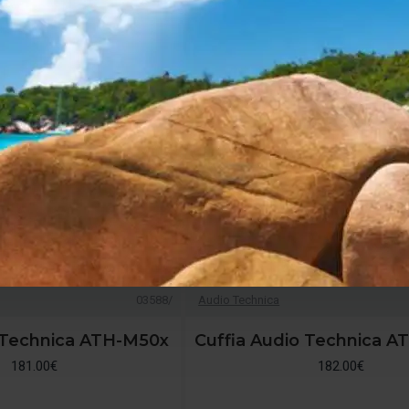
03588/
Audio Technica
 Technica ATH-M50x
Cuffia Audio Technica A
181.00€
182.00€