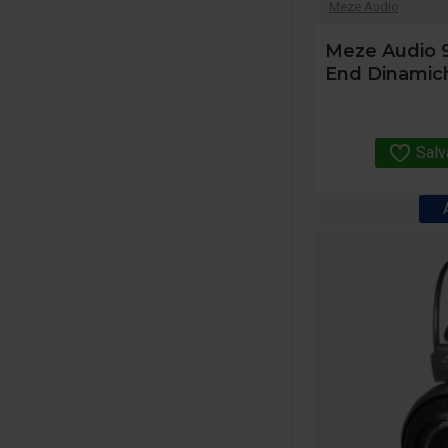
Meze Audio
Meze Audio 9
End Dinamic
Salv