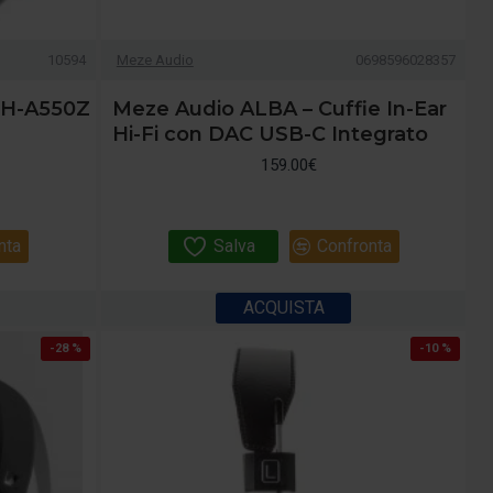
10594
Meze Audio
0698596028357
ATH-A550Z
Meze Audio ALBA – Cuffie In-Ear
Hi-Fi con DAC USB-C Integrato
159.00€
nta
Salva
Confronta
ACQUISTA
-28 %
-10 %