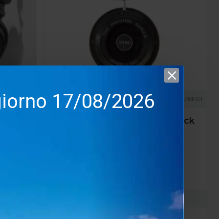
 giorno 17/08/2026
CENTUMPLUS
Grado
LZMBSI
tum Plus
Grado SR80 – Cuffie Open-Back
Hi-Fi Dinamiche
199.00€
179.10€
nta
Salva
Confronta
ACQUISTA