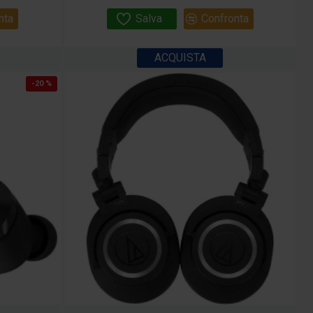
nta
Salva
Confronta
ACQUISTA
-20 %