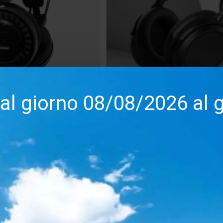
dal giorno 08/08/2026 al
10600
Sennheiser
AC
 Technica ATH-
Cuffia Sennheiser Accen
wireless
162.00€
229.00€
165.00€
a
Confronta
Salva
Confro
ACQUISTA
ACQUISTA