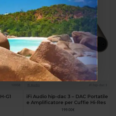
10958
Ifi Audio
iFi hip-dac 3
TH-G1
iFi Audio hip-dac 3 – DAC Portatile
e Amplificatore per Cuffie Hi-Res
199.00€