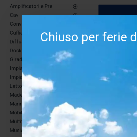
Amplificatori e Pre
Cavi
Convertitori / DAC
Cuffie
Chiuso per ferie 
Diffusori acustici
Docking station i-pod
Giradischi e accessori
Impianti consigliati
Impianti consigliati sino a 2,500,00 euro
Lettori CD e DVD Player
Made in Italy
Marine
Mobili e Stand
Multifunzione / Micro Hi-Fi
Musician photo gallery