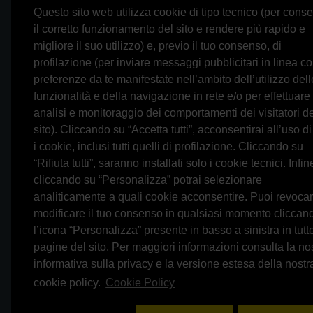
Recensioni
Contattaci
Questo sito web utilizza cookie di tipo tecnico (per conse
il corretto funzionamento del sito e rendere più rapido e
La nostra storia
Restituzioni
migliore il suo utilizzo) e, previo il tuo consenso, di
Trasparenza bancaria
Mappa del s
profilazione (per inviare messaggi pubblicitari in linea co
Modalità di pagamento
Newsletter
preferenze da te manifestate nell’ambito dell’utilizzo dell
funzionalità e della navigazione in rete e/o per effettuare
Condizioni di vendita
analisi e monitoraggio dei comportamenti dei visitatori d
Privacy
sito). Cliccando su “Accetta tutti”, acconsentirai all’uso di 
i cookie, inclusi tutti quelli di profilazione. Cliccando su
Cookie Policy
“Rifiuta tutti”, saranno installati solo i cookie tecnici. Infin
cliccando su “Personalizza” potrai selezionare
0697245677
Whatsapp
analiticamente a quali cookie acconsentire. Puoi revoca
0697245678
3314433674
modificare il tuo consenso in qualsiasi momento cliccan
l’icona “Personalizza” presente in basso a sinistra in tutte
Evoluzione Hi-FI nasce dall'esperienza maturata neg
pagine del sito. Per maggiori informazioni consulta la no
ricerca della migliore riproduzione sonora possib
informativa sulla privacy e la versione estesa della nostr
quotidianamente aggiornato, della gamma completa dei 
cookie policy.
Cookie Policy
prezzi e modelli consentendo l'analisi delle caratt
come azienda professionale e affidabile offrendo le