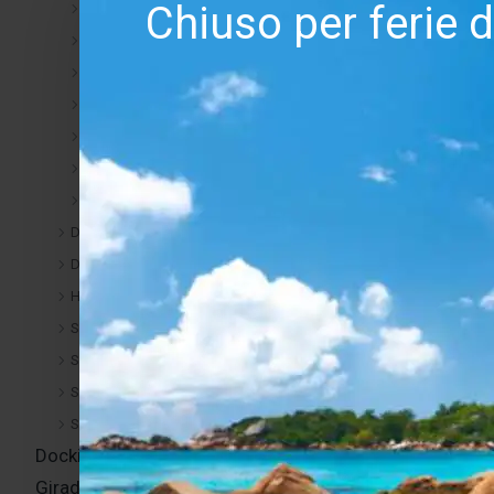
Chiuso per ferie 
Jamo
KeyPass
Klipsch
Monitor Audio
PMC
Quiet
Sonance
Diffusori
Diffusori >Outdoor
Home theater
Soundbar
Subwoofer
Subwoofer > Da incasso
Subwoofer > Outdoor
Docking station i-pod
Giradischi e accessori