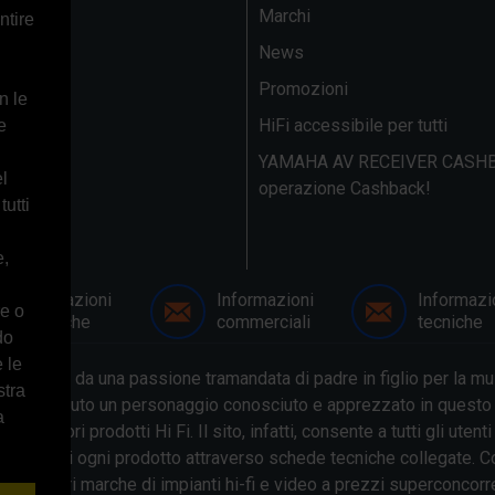
Marchi
ntire
News
ito
Promozioni
n le
HiFi accessibile per tutti
e
YAMAHA AV RECEIVER CASHB
el
operazione Cashback!
tutti
e,
Informazioni
Informazioni
Informazi
re o
generiche
commerciali
tecniche
do
 le
li anni e da una passione tramandata di padre in figlio per la mus
stra
ile. Divenuto un personaggio conosciuto e apprezzato in questo s
a
migliori prodotti Hi Fi. Il sito, infatti, consente a tutti gli ute
eristiche di ogni prodotto attraverso schede tecniche collegate.
 migliori marche di impianti hi-fi e video a prezzi superconcorre