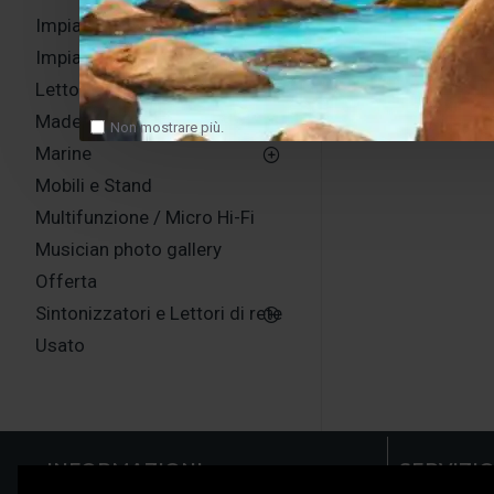
Impianti consigliati
Impianti consigliati sino a 2,500,00 euro
Lettori CD e DVD Player
Made in Italy
Non mostrare più.
Marine
Mobili e Stand
Multifunzione / Micro Hi-Fi
Musician photo gallery
Offerta
Sintonizzatori e Lettori di rete
Usato
INFORMAZIONI
SERVIZIO