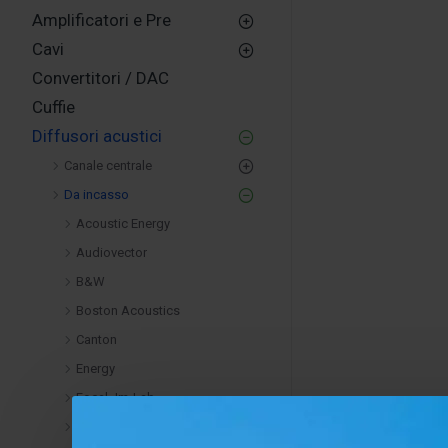
Amplificatori e Pre
Cavi
Convertitori / DAC
Cuffie
Diffusori acustici
Canale centrale
Da incasso
Acoustic Energy
Audiovector
B&W
Boston Acoustics
Canton
Energy
Focal Jm-Lab
Indiana Line