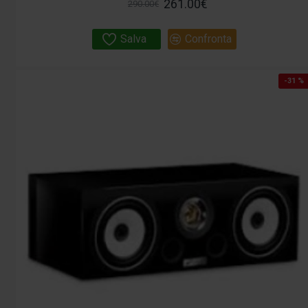
261.00€
290.00€
Salva
Confronta
-31 %