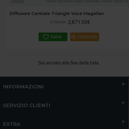
Triangle
3660216000026/3660216000040 /3660216000132
Diffusore Centrale Triangle Voce Magellan
2,871.00€
3,190.00€
Salva
Confronta
Sei arrivato alla fine della lista.
INFORMAZIONI
SERVIZIO CLIENTI
EXTRA