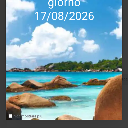
giorno
17/08/2026
Triangle
3660216003799/3660216003782/3660216003805
Diffusore canale centrale Triangle Gamma
1,521.00€
1,690.00€
Salva
Confronta
Non mostrare più.