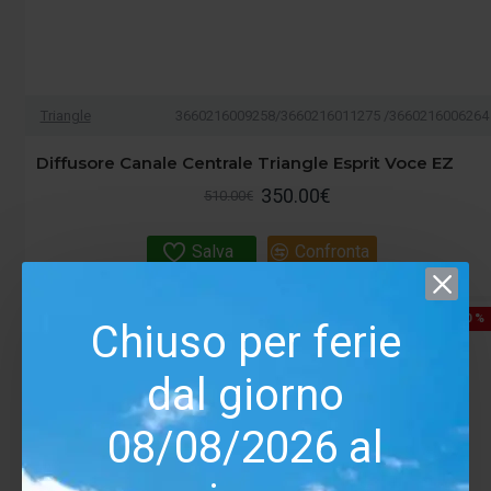
Triangle
3660216009258/3660216011275 /3660216006264
Diffusore Canale Centrale Triangle Esprit Voce EZ
350.00€
510.00€
Salva
Confronta
-10 %
Chiuso per ferie
dal giorno
08/08/2026 al