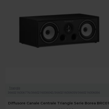
Triangle
3660216006776/3660216006042/3660216006059/3660216006066
Diffusore Canale Centrale Triangle Serie Borea BRC01