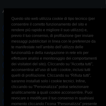
ACCOUNT
Questo sito web utilizza cookie di tipo tecnico (per
consentire il corretto funzionamento del sito e
0697245677 0697245678
rendere più rapido e migliore il suo utilizzo) e,
previo il tuo consenso, di profilazione (per inviare
Whatsapp 3314433674
messaggi pubblicitari in linea con le preferenze da
te manifestate nell’ambito dell’utilizzo delle
Informazioni generiche
funzionalità e della navigazione in rete e/o per
effettuare analisi e monitoraggio dei comportamenti
dei visitatori del sito). Cliccando su “Accetta tutti”,
Informazioni commerciali
acconsentirai all’uso di tutti i cookie, inclusi tutti
quelli di profilazione. Cliccando su “Rifiuta tutti”,
Informazioni tecniche
saranno installati solo i cookie tecnici. Infine,
cliccando su “Personalizza” potrai selezionare
Facebook
analiticamente a quali cookie acconsentire. Puoi
revocare o modificare il tuo consenso in qualsiasi
Skype
momento cliccando l’icona “Personalizza” presente