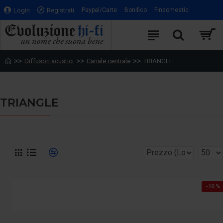
Login
Registrati
Paypal/Carte
Bonifico
Findomestic
Diffusori acustici
Canale centrale
TRIANGLE
TRIANGLE
-10 %