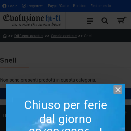
Login
Registrati
Paypal/Carte
Bonifico
Findomestic
Diffusori acustici
Canale centrale
Snell
Snell
Non sono presenti prodotti in questa categoria.
CONTINUA
Chiuso per ferie
dal giorno
INFORMAZIONI