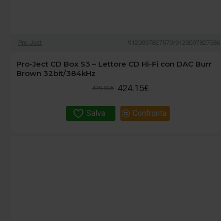
Pro-Ject
9120097827579/9120097827586
Pro-Ject CD Box S3 – Lettore CD Hi-Fi con DAC Burr
Brown 32bit/384kHz
424.15€
499.00€
Salva
Confronta