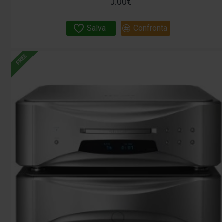
0.00€
Salva
Confronta
FREE