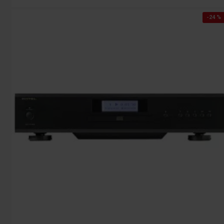
-24 %