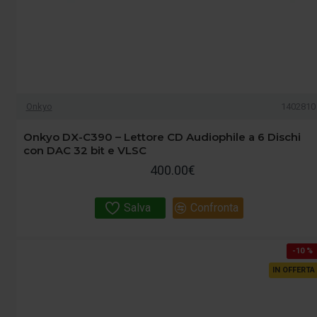
Onkyo
1402810
Onkyo DX-C390 – Lettore CD Audiophile a 6 Dischi
con DAC 32 bit e VLSC
400.00€
Salva
Confronta
-10 %
IN OFFERTA