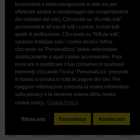
funzionalità e della navigazione in rete e/o per
effettuare analisi e monitoraggio dei comportamenti
dei visitatori del sito). Cliccando su “Accetta tutti”,
acconsentirai all’uso di tutti i cookie, inclusi tutti
quelli di profilazione. Cliccando su “Rifiuta tutti”,
saranno installati solo i cookie tecnici. Infine,
cliccando su “Personalizza” potrai selezionare
analiticamente a quali cookie acconsentire. Puoi
revocare o modificare il tuo consenso in qualsiasi
momento cliccando l’icona “Personalizza” presente
in basso a sinistra in tutte le pagine del sito. Per
maggiori informazioni consulta la nostra informativa
sulla privacy e la versione estesa della nostra
Yamaha
4957812693400 /4957812693431
cookie policy.
Cookie Policy
FILTER PRODUCTS
Yamaha CD-C603 – Lettore CD Hi-Fi a 5 Dischi con
Rifiuta tutti
Personalizza
Accetta tutti
Pure Direct
599.00€
Home
Prodotti salvati
Confronta
Email
Contattaci