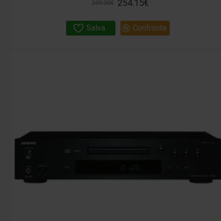
254.15€
299.00€
Salva
Confronta