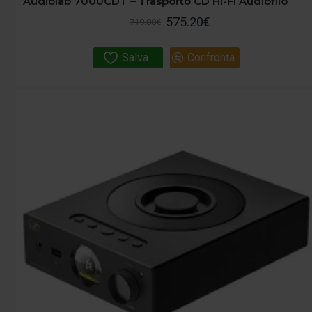
Audiolab 7000CDT – Trasporto CD Hi-Fi Audiofilo
575.20€
719.00€
Salva
Confronta