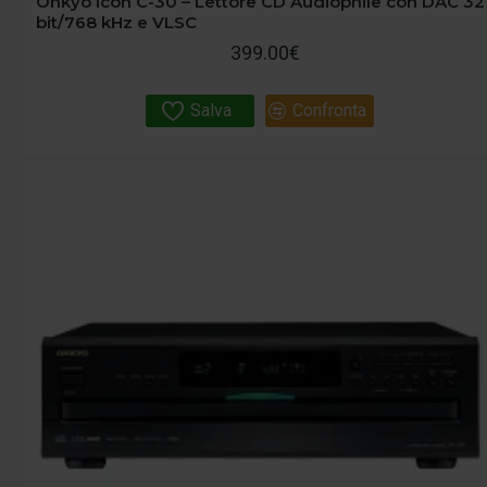
Onkyo Icon C-30 – Lettore CD Audiophile con DAC 32
bit/768 kHz e VLSC
399.00€
Salva
Confronta