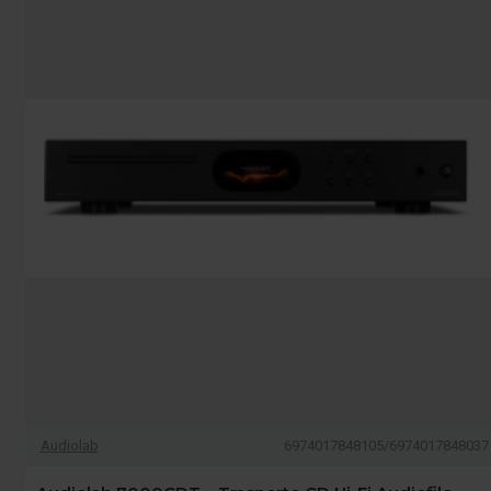
Audiolab
6974017848105/6974017848037