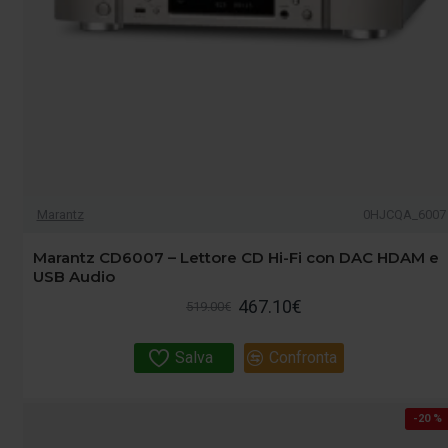
Marantz
0HJCQA_6007
Marantz CD6007 – Lettore CD Hi-Fi con DAC HDAM e
USB Audio
467.10€
519.00€
Salva
Confronta
-20 %