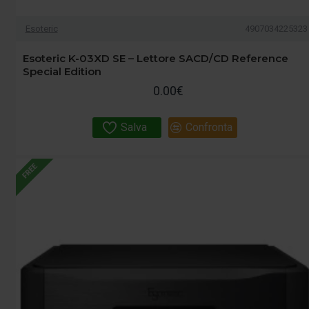
Esoteric
4907034225323
Esoteric K-03XD SE – Lettore SACD/CD Reference
Special Edition
0.00€
Salva
Confronta
FREE