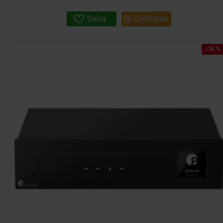
Salva
Confronta
-15 %