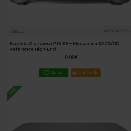
Esoteric
4907034225156
Esoteric Grandioso P1X SE – Meccanica SACD/CD
Reference High-End
0.00€
Salva
Confronta
FREE