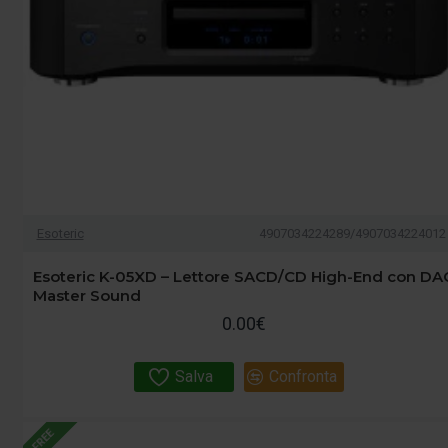
Esoteric
4907034224289/4907034224012
Esoteric K-05XD – Lettore SACD/CD High-End con DA
Master Sound
0.00€
Salva
Confronta
FREE