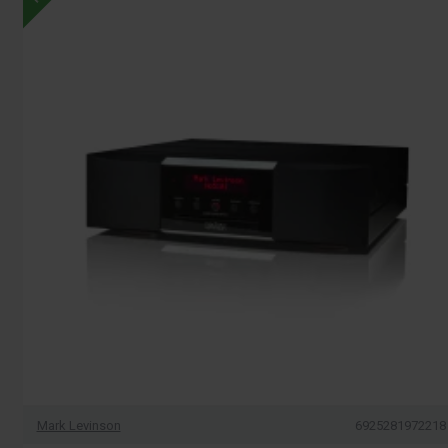
Mark Levinson
6925281972218