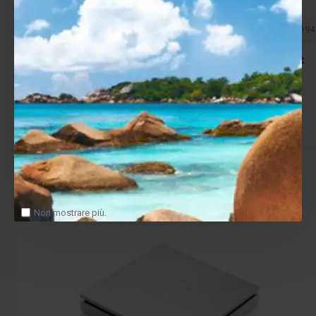
Yamaha
4957812671125 /4957812671194
Yamaha CD-S303 – Lettore CD Hi-Fi con Pure Direct
379.00€
Salva
Confronta
Non mostrare più.