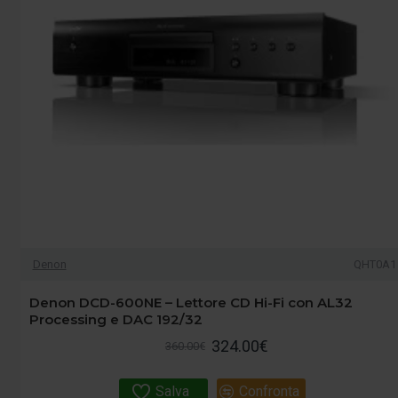
Denon
QHT0A1
Denon DCD-600NE – Lettore CD Hi-Fi con AL32
Processing e DAC 192/32
324.00€
360.00€
Salva
Confronta