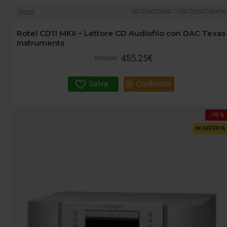
Rotel
0672563290411/0672563790416
Rotel CD11 MKII – Lettore CD Audiofilo con DAC Texas
Instruments
455.25€
599.00€
Salva
Confronta
-10 %
IN OFFERTA