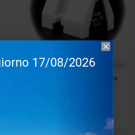
 giorno 17/08/2026
05796230147)
Zyx
0503020
ck –
Fonorilevatore Zyx Ultimate Vx
 Stilo
Airy X
3,200.00€
2,400.00€
nta
Salva
Confronta
ACQUISTA