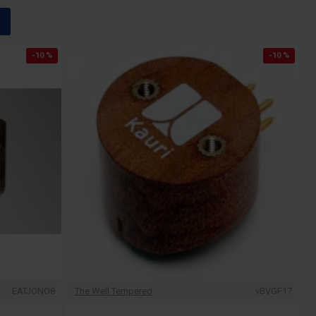
-10 %
-10 %
EATJONO8
The Well Tempered
vBVGF17