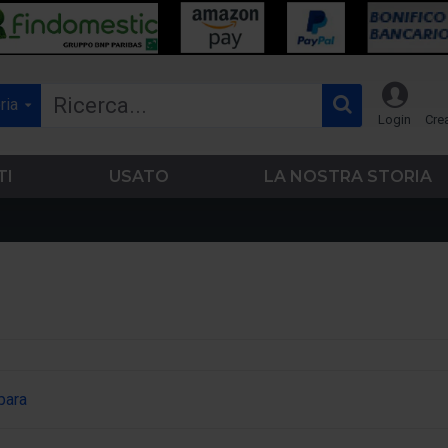
ria
Login
Cre
TI
USATO
LA NOSTRA STORIA
para