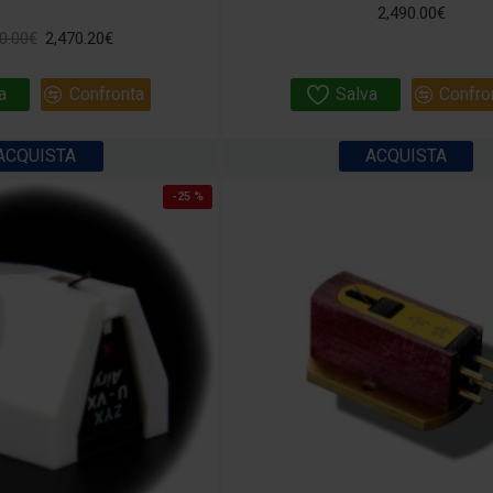
2,490.00€
0.00€
2,470.20€
a
Confronta
Salva
Confro
ACQUISTA
ACQUISTA
-25 %