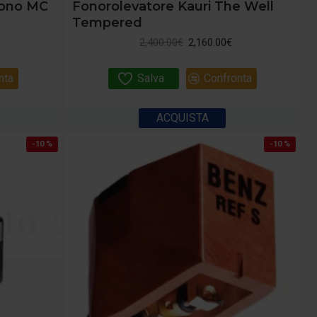
hono MC
Fonorolevatore Kauri The Well
Tempered
2,400.00€
2,160.00€
nta
Salva
Confronta
ACQUISTA
-10 %
-10 %