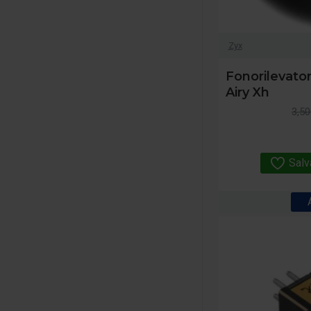
Zyx
Fonorilevato
Airy Xh
3,50
Salv