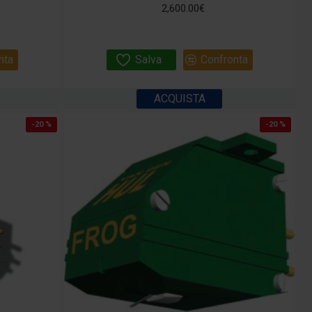
2,600.00€
nta
Salva
Confronta
ACQUISTA
-20 %
-20 %