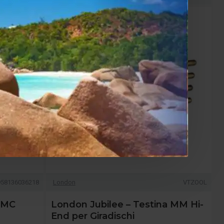
958136036218
London
VTZOOL
 MC
London Jubilee – Testina MM Hi-
End per Giradischi