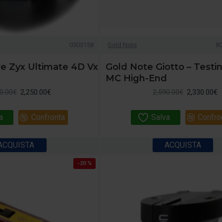
0503158
Gold Note
8
re Zyx Ultimate 4D Vx
Gold Note Giotto – Testi
MC High-End
0.00€
2,250.00€
2,590.00€
2,330.00€
a
Confronta
Salva
Confro
ACQUISTA
ACQUISTA
-20 %