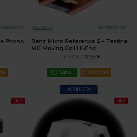
050054562933
Benz Micro
BMREFERENCES
na Phono
Benz Micro Reference S – Testina
MC Moving Coil Hi-End
2,645.00€
2,380.50€
nta
Salva
Confronta
ACQUISTA
-20 %
-25 %