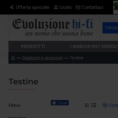
Offerta speciale
Usato
Contattaci
Catego
PRODOTTI
I MARCHI PIU' VENDU
Giradischi e accessori
Testine
Testine
Clear
Com
Filtro