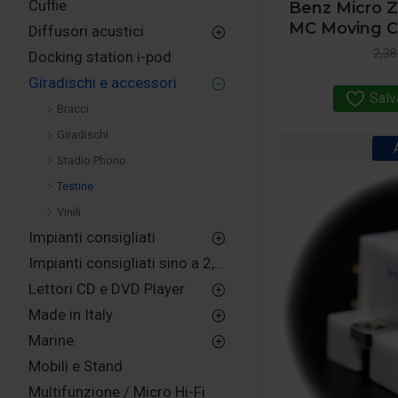
Cuffie
Benz Micro Z
MC Moving Co
Diffusori acustici
2,38
Docking station i-pod
Giradischi e accessori
Salv
Bracci
Giradischi
Stadio Phono
Testine
Vinili
Impianti consigliati
Impianti consigliati sino a 2,500,00 euro
Lettori CD e DVD Player
Made in Italy
Marine
Mobili e Stand
Multifunzione / Micro Hi-Fi