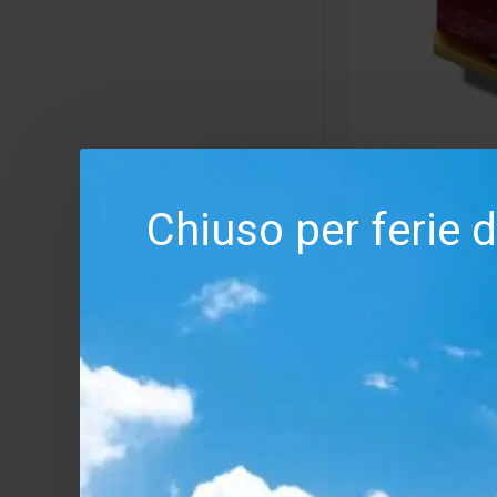
Chiuso per ferie 
Kiseki
Kiseki Purple
MC High End 
Corpo in Leg
2,99
Salv