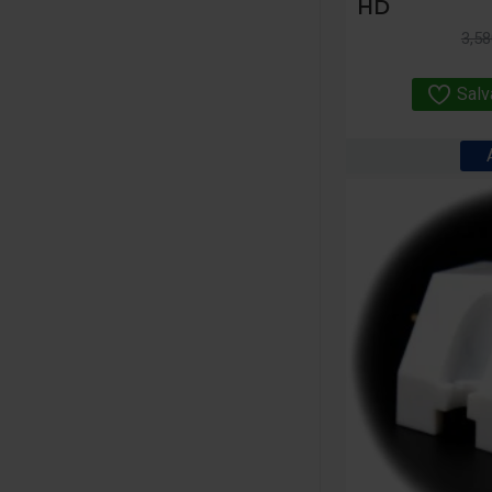
HD
3,58
Salv