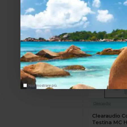
Non mostrare più.
Clearaudio
Clearaudio C
Testina MC H