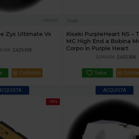
0503022
Kiseki
re Zyx Ultimate Vx
Kiseki PurpleHeart NS – 
MC High End a Bobina Mo
Corpo in Purple Heart
0.00€
2,625.00€
3,290.00€
2,632.00€
a
Confronta
Salva
Confro
ACQUISTA
ACQUISTA
-10 %