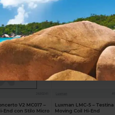
-31 %
2630241
Luxman
4
oncerto V2 MC017 –
Luxman LMC-5 – Testina
i-End con Stilo Micro
Moving Coil Hi-End