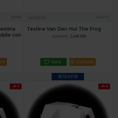
00598
Van Den Hul
3020170
Testina
Testine Van Den Hul The Frog
bile con
3,300.00€
2,640.00€
nta
Salva
Confronta
ACQUISTA
-25 %
-25 %