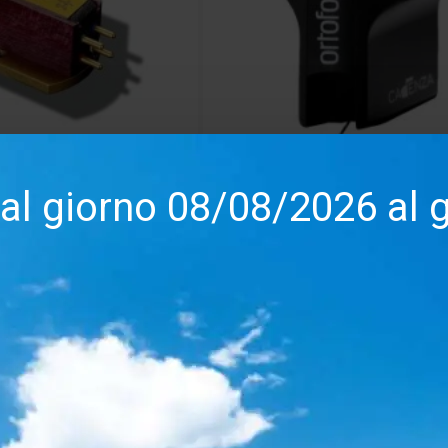
dal giorno 08/08/2026 al
00603
Ortofon
(57
Heart N.S. – Testina
Ortofon MC Cadenza Bla
a Bobina Mobile con
Testina MC High-End con
no Purple Heart
Nude Shibata
0.00€
2,392.00€
2,999.00€
2,399.20€
a
Confronta
Salva
Confro
ACQUISTA
ACQUISTA