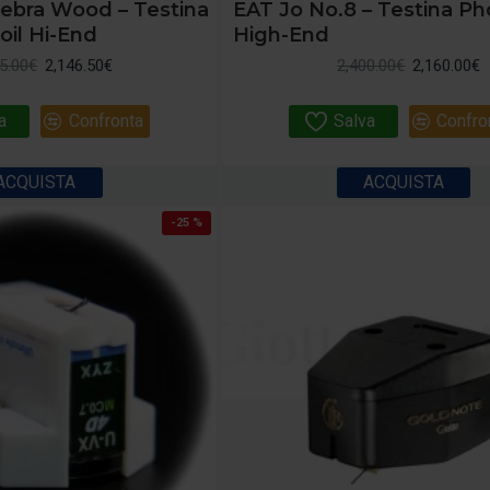
ebra Wood – Testina
EAT Jo No.8 – Testina P
il Hi-End
High-End
5.00€
2,146.50€
2,400.00€
2,160.00€
a
Confronta
Salva
Confro
ACQUISTA
ACQUISTA
-25 %