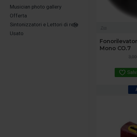
Musician photo gallery
Offerta
Sintonizzatori e Lettori di rete
Zyx
Usato
Fonorilevato
Mono CO.7
3,00
Salv