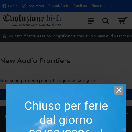
Login
Registrati
Paypal/Carte
Bonifico
Findomestic
Amplificatori e Pre
Amplificatori integrati
New Audio Frontiers
New Audio Frontiers
Non sono presenti prodotti in questa categoria.
CONTINUA
Chiuso per ferie
dal giorno
INFORMAZIONI