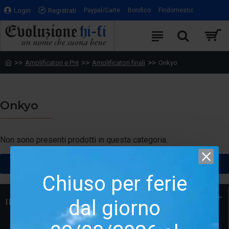
Login
Registrati
Paypal/Carte
Bonifico
Findomestic
Amplificatori e Pre
Amplificatori finali
Onkyo
Onkyo
Non sono presenti prodotti in questa categoria.
CONTINUA
Chiuso per ferie
dal giorno
INFORMAZIONI