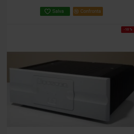
Salva
Confronta
-10 %