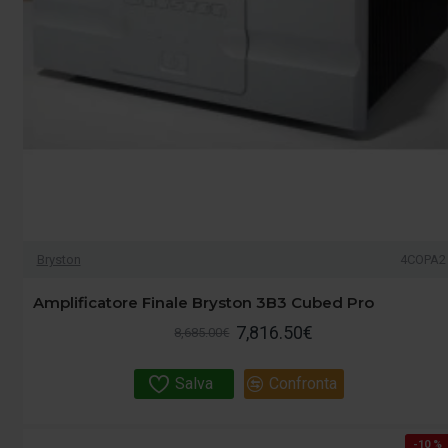
Bryston
4COPA2
Amplificatore Finale Bryston 3B3 Cubed Pro
7,816.50€
8,685.00€
Salva
Confronta
-10 %