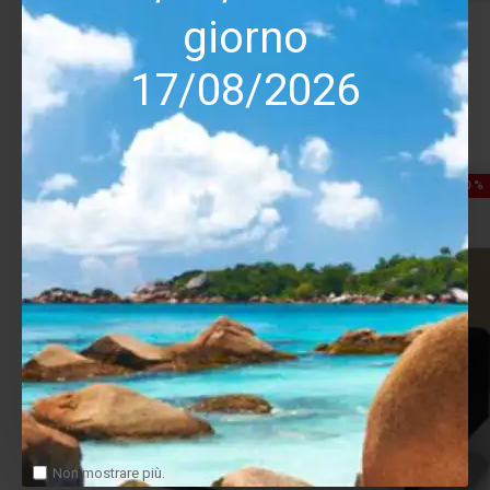
giorno
Amplificatore Finale Bryston 4B3 Cubed
9,878.00€
10,975.00€
17/08/2026
Salva
Confronta
-10 %
Non mostrare più.