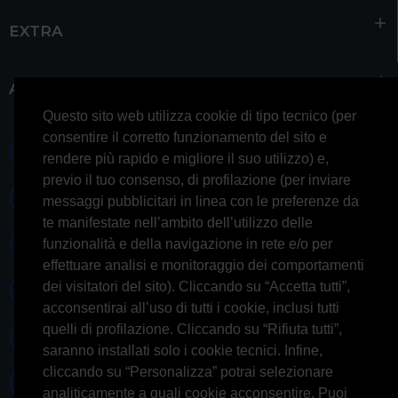
EXTRA
ACCOUNT
Questo sito web utilizza cookie di tipo tecnico (per
consentire il corretto funzionamento del sito e
0697245677 0697245678
rendere più rapido e migliore il suo utilizzo) e,
previo il tuo consenso, di profilazione (per inviare
Whatsapp 3314433674
messaggi pubblicitari in linea con le preferenze da
te manifestate nell’ambito dell’utilizzo delle
Informazioni generiche
funzionalità e della navigazione in rete e/o per
effettuare analisi e monitoraggio dei comportamenti
dei visitatori del sito). Cliccando su “Accetta tutti”,
Informazioni commerciali
acconsentirai all’uso di tutti i cookie, inclusi tutti
quelli di profilazione. Cliccando su “Rifiuta tutti”,
Informazioni tecniche
saranno installati solo i cookie tecnici. Infine,
cliccando su “Personalizza” potrai selezionare
Facebook
analiticamente a quali cookie acconsentire. Puoi