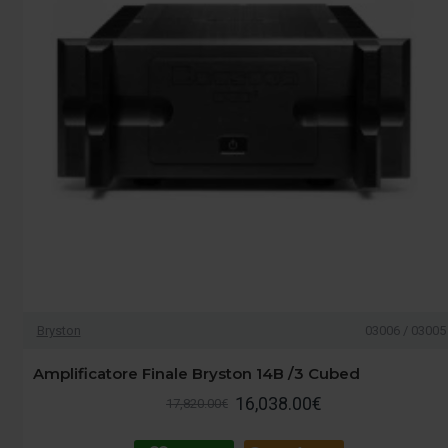
Bryston
03006 / 03005
Amplificatore Finale Bryston 14B /3 Cubed
16,038.00€
17,820.00€