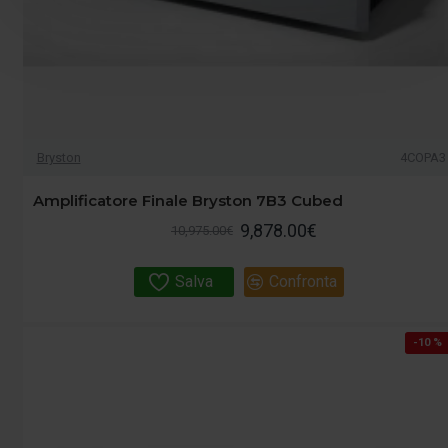
Bryston
4COPA3
Amplificatore Finale Bryston 7B3 Cubed
9,878.00€
10,975.00€
Salva
Confronta
-10 %