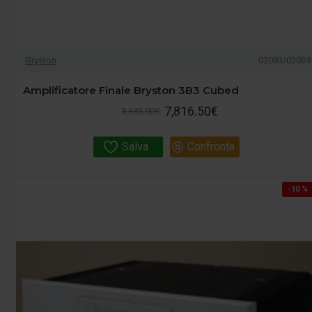
Bryston
03083/03039
Amplificatore Finale Bryston 3B3 Cubed
7,816.50€
8,685.00€
Salva
Confronta
-10 %