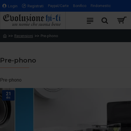
Login
Registrati
Paypal/Carte
Bonifico
Findomestic
Recensioni
Pre-phono
Pre-phono
Pre-phono
21
dic