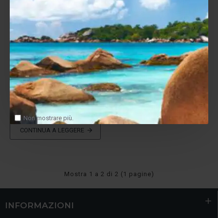
Admin
0
2194
Gold Note PH-10 premiato da HiFi+
Innovation Award 2021
Hifi + ha premiato i pre-phono della casa produttrice Gold-
Note, PH-10 e PH-1000, con l'Innovation Awards
2021.L'azienda italiana Gold Note è un'azienda di
produzione audio completa; il marchio fa di tutto, dalle
sorgenti agli altoparlanti, a livelli di prezzo accessibili e
raggiungibili, e in tutti i casi porta un profondo senso di
stile ed elega..
Non mostrare più.
CONTINUA A LEGGERE
Mostra 1 a 2 di 2 (1 pagine)
INFORMAZIONI