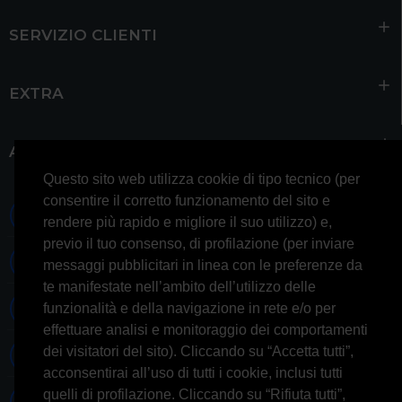
SERVIZIO CLIENTI
EXTRA
ACCOUNT
Questo sito web utilizza cookie di tipo tecnico (per
consentire il corretto funzionamento del sito e
0697245677 0697245678
rendere più rapido e migliore il suo utilizzo) e,
previo il tuo consenso, di profilazione (per inviare
Whatsapp 3314433674
messaggi pubblicitari in linea con le preferenze da
te manifestate nell’ambito dell’utilizzo delle
Informazioni generiche
funzionalità e della navigazione in rete e/o per
effettuare analisi e monitoraggio dei comportamenti
dei visitatori del sito). Cliccando su “Accetta tutti”,
Informazioni commerciali
acconsentirai all’uso di tutti i cookie, inclusi tutti
quelli di profilazione. Cliccando su “Rifiuta tutti”,
Informazioni tecniche